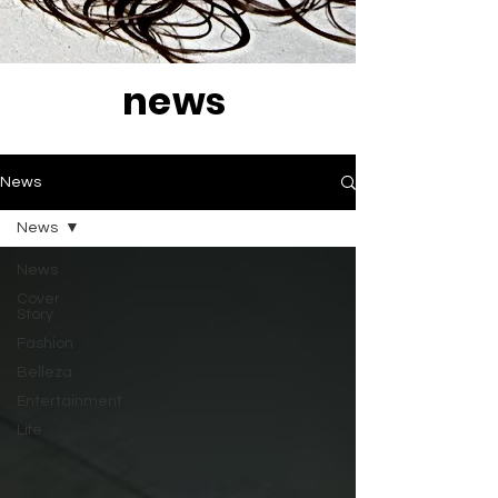
news
News
News
News
Cover
Story
Fashion
Belleza
Entertainment
Life