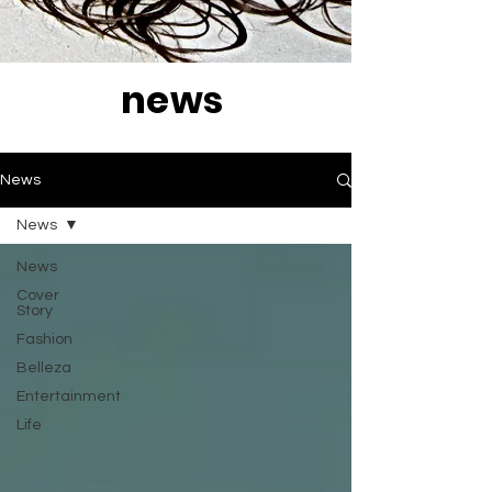
news
News
News
News
Cover
Story
Fashion
Belleza
Entertainment
Life