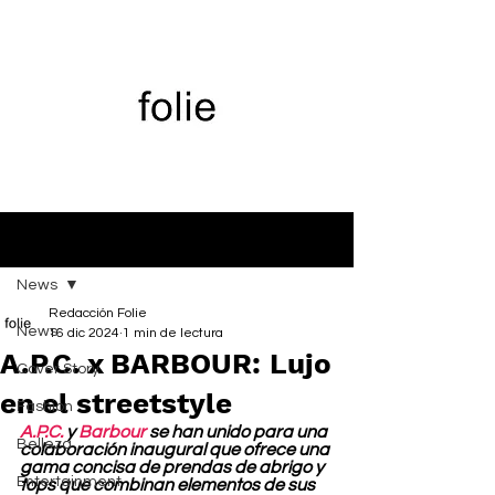
Entrada
News
Redacción Folie
News
16 dic 2024
1 min de lectura
A.P.C. x BARBOUR: Lujo
Cover Story
en el streetstyle
Fashion
A.P.C.
 y 
Barbour
 se han unido para una 
Belleza
colaboración inaugural que ofrece una 
gama concisa de prendas de abrigo y 
Entertainment
tops que combinan elementos de sus 