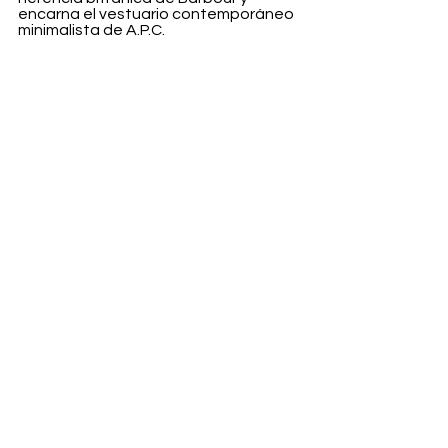
encarna el vestuario contemporáneo 
minimalista de A.P.C.
La primera colección 
A.P.C. x 
Barbour
 saldrá a la venta el 26 de 
diciembre.
Fashion
Ver todo
Entradas recientes