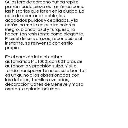
Su esfera de carbono nunca repite 
patrón: cada pieza es tan única como 
las historias que laten en la ciudad. La 
caja de acero inoxidable, los 
acabados pulidos y cepillados, y la 
cerámica mate en cuatro colores 
(negro, blanco, azul y turquesa) lo 
hacen tan resistente como elegante. 
El bisel de seis brazos, reconocible al 
instante, se reinventa con estilo 
propio.
En el corazón late el calibre 
automático ML1000, con 60 horas de 
autonomía y precisión suiza. Y sí, el 
fondo transparente no es solo bonito: 
es un guiño a los obsesionados con 
los detalles, tornillos azulados, 
decoración Côtes de Genève y masa 
oscilante calada incluidos.
El AikonIC no es solo un accesorio: es 
un statement urbano, un reloj que se 
atreve a mezclar tradición suiza con 
espíritu cosmopolita. Como dice 
Stéphane Waser, director general de 
Maurice Lacroix
: “Redefinimos 
estándares con materiales nuevos, 