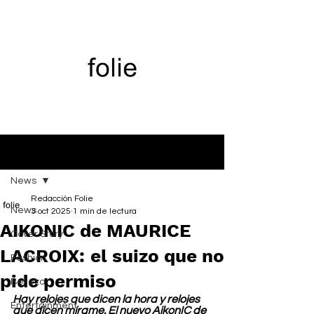
Entrada
News
Redacción Folie
News
3 oct 2025
1 min de lectura
AIKONIC de MAURICE
Cover Story
LACROIX: el suizo que no
Fashion
pide permiso
Belleza
Hay relojes que dicen la hora y relojes 
Entertainment
que dicen mírame. El nuevo AikonIC de 