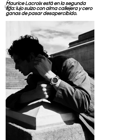
Maurice Lacroix está en la segunda 
Life
liga: lujo suizo con alma callejera y cero 
ganas de pasar desapercibido.