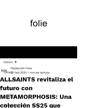
Entrada
News
Redacción Folie
News
25 feb 2025
1 min de lectura
ALLSAINTS revitaliza el
Cover Story
futuro con
Fashion
METAMORPHOSIS: Una
Belleza
colección SS25 que
Entertainment