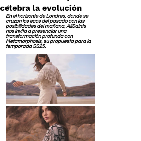
celebra la evolución
Life
En el horizonte de Londres, donde se 
cruzan los ecos del pasado con las 
posibilidades del mañana, AllSaints 
nos invita a presenciar una 
transformación profunda con 
Metamorphosis, su propuesta para la 
temporada SS25.