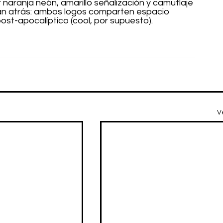
 naranja neón, amarillo señalización y camuflaje 
dan atrás: ambos logos comparten espacio 
ost-apocalíptico (cool, por supuesto).
V