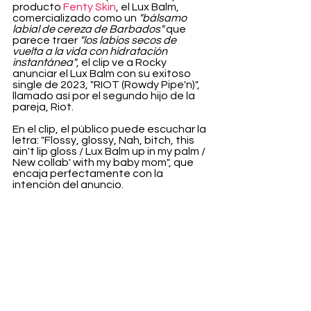
producto 
Fenty Skin
, el Lux Balm, 
comercializado como un 
"bálsamo 
labial de cereza de Barbados"
 que 
parece traer 
"los labios secos de 
vuelta a la vida con hidratación 
instantánea"
, el clip ve a Rocky 
anunciar el Lux Balm con su exitoso 
single de 2023, "RIOT (Rowdy Pipe'n)", 
llamado así por el segundo hijo de la 
pareja, Riot.
En el clip, el público puede escuchar la 
letra: "Flossy, glossy, Nah, bitch, this 
ain't lip gloss / Lux Balm up in my palm / 
New collab' with my baby mom", que 
encaja perfectamente con la 
intención del anuncio.