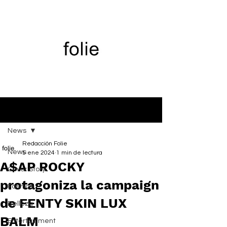
Entrada
News
Redacción Folie
News
5 ene 2024
1 min de lectura
A$AP ROCKY
Cover Story
protagoniza la campaign
Fashion
de FENTY SKIN LUX
Belleza
BALM
Entertainment