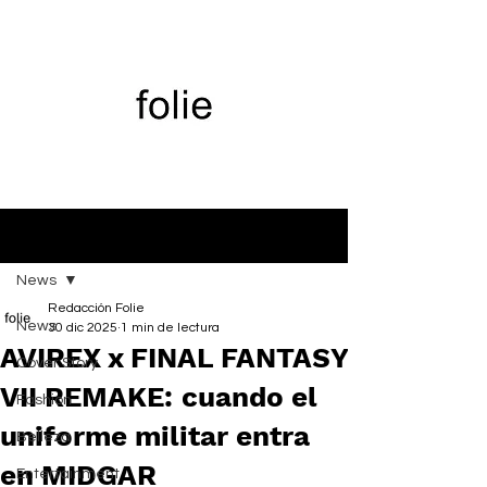
Entrada
News
Redacción Folie
News
30 dic 2025
1 min de lectura
AVIREX x FINAL FANTASY
Cover Story
VII REMAKE: cuando el
Fashion
uniforme militar entra
Belleza
en MIDGAR
Entertainment