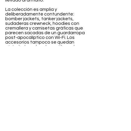
llevado al armario.
La colección es amplia y 
deliberadamente contundente: 
bomber jackets, tanker jackets, 
sudaderas crewneck, hoodies con 
cremallera y camisetas gráficas que 
parecen sacadas de un guardarropa 
post-apocalíptico con Wi-Fi. Los 
accesorios tampoco se quedan 
atrás: bolsas de nylon estilo vuelo, 
gorras, un anillo conmemorativo y una 
dog tag dedicada a Stamp, la 
entrañable mascota de Shinra. Fan 
service bien ejecutado.
La cápsula Final Fantasy VII Remake x 
Avirex se lanza el 1 de enero de 2026.
Fashion
Ver todo
Entradas recientes