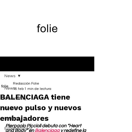
Entrada
News
Redacción Folie
News
18 feb
1 min de lectura
BALENCIAGA tiene
Cover Story
nuevo pulso y nuevos
Fashion
embajadores
Belleza
Pierpaolo Piccioli debuta con “Heart 
Entertainment
and Body” en 
Balenciaga
 y redefine la 