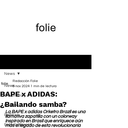
Entrada
News
Redacción Folie
News
8 nov 2024
1 min de lectura
BAPE x ADIDAS:
Cover Story
¿Bailando samba?
Fashion
La BAPE x adidas Orketro Brazil es una 
Belleza
llamativa zapatilla con un colorway 
inspirado en Brasil que enriquece aún 
Entertainment
más el legado de esta revolucionaria 