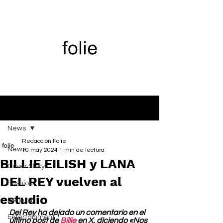
Entrada
News
Redacción Folie
News
10 may 2024
1 min de lectura
BILLIE EILISH y LANA
Cover Story
DEL REY vuelven al
Fashion
estudio
Belleza
Del Rey ha dejado un comentario en el 
Entertainment
último post de 
Billie
 en X, diciendo «Nos 