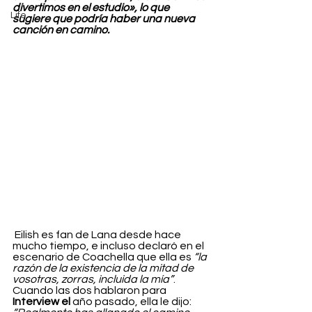
divertimos en el estudio», lo que 
Life
sugiere que podría haber una nueva 
canción en camino.
 Eilish es fan de Lana desde hace 
mucho tiempo, e incluso declaró en el 
escenario de Coachella que ella es 
“la 
razón de la existencia de la mitad de 
vosotras, zorras, incluida la mía”
. 
Cuando las dos hablaron para 
Interview el
 año pasado, ella le dijo: 