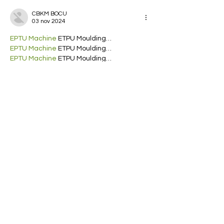
CBKM BOCU
03 nov 2024
EPTU Machine
 ETPU Moulding…
EPTU Machine
 ETPU Moulding…
EPTU Machine
 ETPU Moulding…
EPTU Machine
 ETPU Moulding…
EPTU Machine
 ETPU Moulding…
EPS Machine
 EPS Block…
EPS Machine
 EPS Block…
EPS Machine
 EPS Block…
AEON MINING
 AEON MINING
AEON MINING
 AEON MINING
KSD Miner
 KSD Miner
KSD Miner
 KSD Miner
BCH Miner
 BCH Miner
BCH Miner
 BCH Miner
Mostrar más
Me gusta
Reaccionar