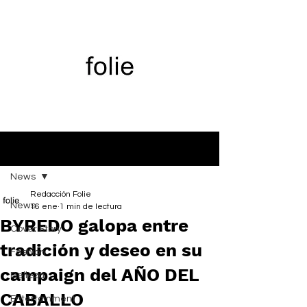
Entrada
News
Redacción Folie
News
16 ene
1 min de lectura
BYREDO galopa entre
Cover Story
tradición y deseo en su
Fashion
campaign del AÑO DEL
Belleza
CABALLO
Entertainment