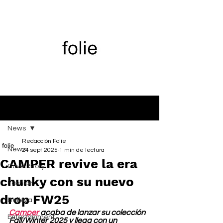
Entrada
News
Redacción Folie
News
24 sept 2025
1 min de lectura
CAMPER revive la era
Cover Story
chunky con su nuevo
Fashion
drop FW25
Belleza
Camper
 acaba de lanzar su colección 
Entertainment
Fall/Winter 2025 y llega con un 