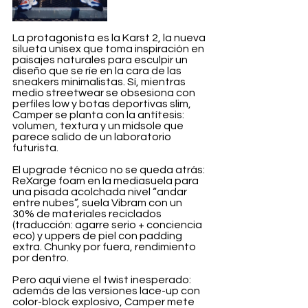
La protagonista es la Karst 2, la nueva 
silueta unisex que toma inspiración en 
paisajes naturales para esculpir un 
diseño que se ríe en la cara de las 
sneakers minimalistas. Sí, mientras 
medio streetwear se obsesiona con 
perfiles low y botas deportivas slim, 
Camper se planta con la antítesis: 
volumen, textura y un midsole que 
parece salido de un laboratorio 
futurista.
El upgrade técnico no se queda atrás: 
ReXarge foam en la mediasuela para 
una pisada acolchada nivel “andar 
entre nubes”, suela Vibram con un 
30% de materiales reciclados 
(traducción: agarre serio + conciencia 
eco) y uppers de piel con padding 
extra. Chunky por fuera, rendimiento 
por dentro.
Pero aquí viene el twist inesperado: 
además de las versiones lace-up con 
color-block explosivo, Camper mete 