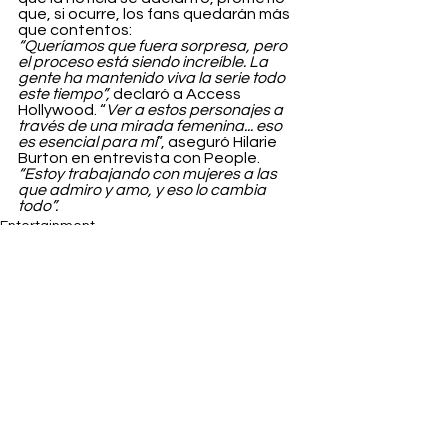
que, si ocurre, los fans quedarán más 
que contentos:
“Queríamos que fuera sorpresa, pero 
el proceso está siendo increíble. La 
gente ha mantenido viva la serie todo 
este tiempo”,
 declaró a Access 
Hollywood. “
Ver a estos personajes a 
través de una mirada femenina... eso 
es esencial para mí
”, aseguró Hilarie 
Burton en entrevista con People. 
“Estoy trabajando con mujeres a las 
que admiro y amo, y eso lo cambia 
todo”.
Entertainment
Ver todo
Entradas recientes