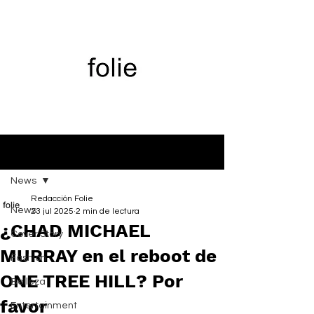
Entrada
News
Redacción Folie
News
23 jul 2025
2 min de lectura
¿CHAD MICHAEL
Cover Story
MURRAY en el reboot de
Fashion
ONE TREE HILL? Por
Belleza
favor
Entertainment