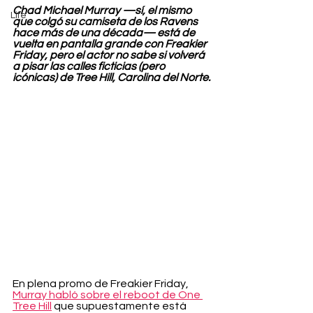
Chad Michael Murray —sí, el mismo 
Life
que colgó su camiseta de los Ravens 
hace más de una década— está de 
vuelta en pantalla grande con Freakier 
Friday, pero el actor no sabe si volverá 
a pisar las calles ficticias (pero 
icónicas) de Tree Hill, Carolina del Norte.
En plena promo de Freakier Friday, 
Murray habló sobre el reboot de One 
Tree Hill
 que supuestamente está 