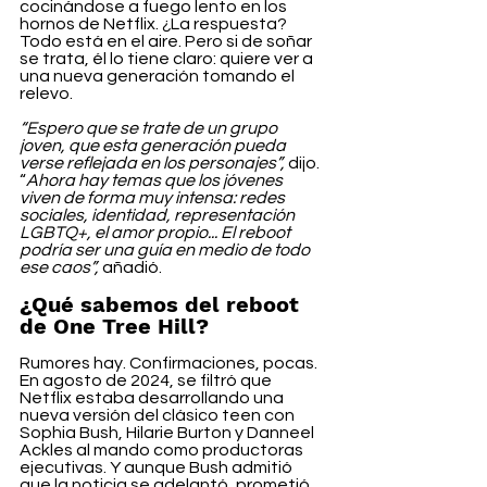
cocinándose a fuego lento en los 
hornos de Netflix. ¿La respuesta? 
Todo está en el aire. Pero si de soñar 
se trata, él lo tiene claro: quiere ver a 
una nueva generación tomando el 
relevo.
“Espero que se trate de un grupo 
joven, que esta generación pueda 
verse reflejada en los personajes”,
 dijo. 
“
Ahora hay temas que los jóvenes 
viven de forma muy intensa: redes 
sociales, identidad, representación 
LGBTQ+, el amor propio... El reboot 
podría ser una guía en medio de todo 
ese caos”,
 añadió.
¿Qué sabemos del reboot 
de One Tree Hill?
Rumores hay. Confirmaciones, pocas. 
En agosto de 2024, se filtró que 
Netflix estaba desarrollando una 
nueva versión del clásico teen con 
Sophia Bush, Hilarie Burton y Danneel 
Ackles al mando como productoras 
ejecutivas. Y aunque Bush admitió 
que la noticia se adelantó, prometió 