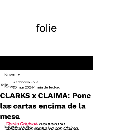
Entrada
News
Redacción Folie
News
20 mar 2024
1 min de lectura
CLARKS x CLAIMA: Pone
Cover Story
las cartas encima de la
Fashion
mesa
Belleza
Clarks Originals
 recupera su 
Entertainment
colaboración exclusiva con Claima, 