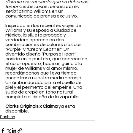
disfrute nos recuerda que no debemos 
tomarnos las cosas demasiado en 
serio",
 afirma Williams en un 
comunicado de prensa exclusivo.
Inspirada en los recientes viajes de 
Williams y su esposa a Ciudad de 
México, la silueta probada y 
verdadera aparece en dos 
combinaciones de colores clásicos: 
"Purple" y "Cream Leather". Un 
divertido diseño "Purpose Heart" 
cosido en la puntera, que aparece en 
el color opuesto, hace un guiño a la 
mujer de Williams y al amor mismo, 
recordándonos que lleva tiempo 
encontrar a nuestra media naranja. 
Un ámbar dorado pinta el cuello de 
piel y el perímetro del empeine. Una 
suela de crepé en tono natural 
completa el diseño de la zapatilla.
Clarks Originals x Claima
 ya está 
disponible.
Fashion