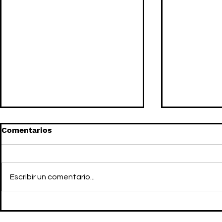
Comentarios
Escribir un comentario...
Las ADIDAS GAZELLES de
CLOT x CR
CLOT son perfectas para
mundo