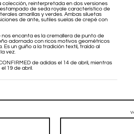
 colección, reinterpretada en dos versiones 
 estampado de seda royale característico de 
terales amarillas y verdes. Ambas siluetas 
iciones de ante, sutiles suelas de crepé con 
e nos encanta es la cremallera de punto de 
iseño adornado con ricos motivos geométricos 
Es un guiño a la tradición textil, traído al 
la vez.
 CONFIRMED de adidas el 14 de abril, mientras 
el 19 de abril.
V