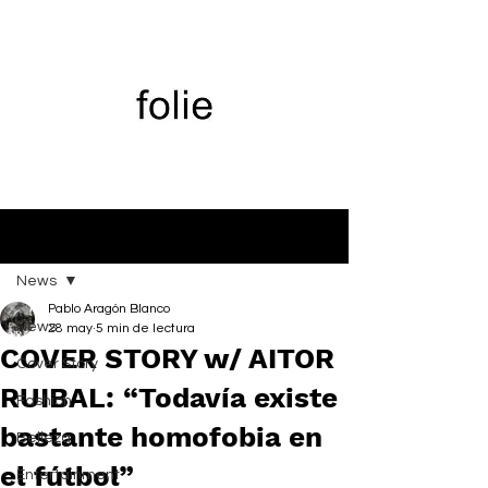
Entrada
News
Pablo Aragón Blanco
News
28 may
5 min de lectura
COVER STORY w/ AITOR
Cover Story
RUIBAL: “Todavía existe
Fashion
bastante homofobia en
Belleza
el fútbol”
Entertainment