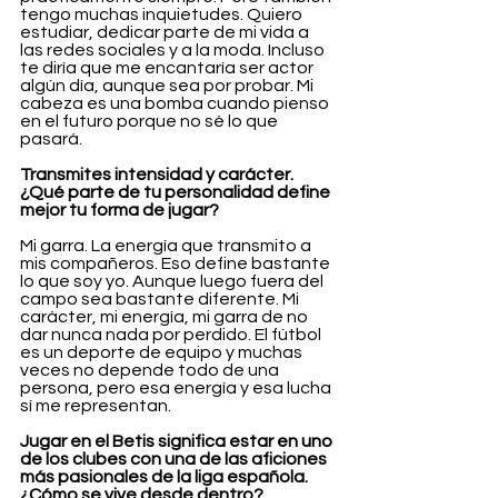
tengo muchas inquietudes. Quiero 
estudiar, dedicar parte de mi vida a 
las redes sociales y a la moda. Incluso 
te diría que me encantaría ser actor 
algún día, aunque sea por probar. Mi 
cabeza es una bomba cuando pienso 
en el futuro porque no sé lo que 
pasará.
Transmites intensidad y carácter. 
¿Qué parte de tu personalidad define 
mejor tu forma de jugar?
Mi garra. La energía que transmito a 
mis compañeros. Eso define bastante 
lo que soy yo. Aunque luego fuera del 
campo sea bastante diferente. Mi 
carácter, mi energía, mi garra de no 
dar nunca nada por perdido. El fútbol 
es un deporte de equipo y muchas 
veces no depende todo de una 
persona, pero esa energía y esa lucha 
sí me representan.
Jugar en el Betis significa estar en uno 
de los clubes con una de las aficiones 
más pasionales de la liga española. 
¿Cómo se vive desde dentro?