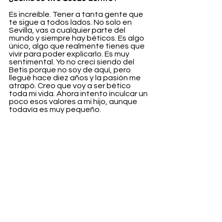
Es increíble. Tener a tanta gente que 
te sigue a todos lados. No solo en 
Sevilla, vas a cualquier parte del 
mundo y siempre hay béticos. Es algo 
único, algo que realmente tienes que 
vivir para poder explicarlo. Es muy 
sentimental. Yo no crecí siendo del 
Betis porque no soy de aquí, pero 
llegué hace diez años y la pasión me 
atrapó. Creo que voy a ser bético 
toda mi vida. Ahora intento inculcar un 
poco esos valores a mi hijo, aunque 
todavía es muy pequeño.