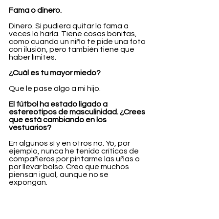
Fama o dinero.
Dinero. Si pudiera quitar la fama a 
veces lo haría. Tiene cosas bonitas, 
como cuando un niño te pide una foto 
con ilusión, pero también tiene que 
haber límites.
¿Cuál es tu mayor miedo?
Que le pase algo a mi hijo.
El fútbol ha estado ligado a 
estereotipos de masculinidad. ¿Crees 
que está cambiando en los 
vestuarios?
En algunos sí y en otros no. Yo, por 
ejemplo, nunca he tenido críticas de 
compañeros por pintarme las uñas o 
por llevar bolso. Creo que muchos 
piensan igual, aunque no se 
expongan.