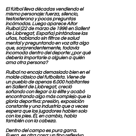
El fútbol lleva décadas vendiendo el 
mismo personaje: fuerza, silencio, 
testosterona y pocas preguntas 
incómodas. Luego aparece Aitor 
Ruibal (22 de marzo de 1996 en Sallent 
de Llobregat, España) pintándose las 
uñas, hablando sin filtros de salud 
mental y preguntando en voz alta algo 
que, sorprendentemente, todavía 
incomoda dentro del deporte: ¿por qué 
debería importarle a alguien a quién 
ama otra persona?
Ruibal no encaja demasiado bien en el 
molde clásico del futbolista. Viene de 
un pueblo de apenas 6.000 habitantes 
en Sallent de Llobregat, creció 
soñando con llegar a la élite y acabó 
encontrando algo más complejo que la 
gloria deportiva: presión, exposición 
constante y una industria que a veces 
espera que los jugadores hablen solo 
con los pies. Él, en cambio, habla 
también con la cabeza.
Dentro del campo es pura garra. 
Fuera, es otra cosa: un tipo reflexivo 