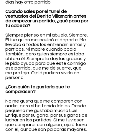
días hay otro partido.
Cuando sales por el túnel de 
vestuarios del Benito Villamarín antes 
de empezar un partido, ¿qué pasa por 
tu cabeza?
Siempre pienso en mi abuelo. Siempre. 
Él fue quien me inculcó el deporte. Me 
llevaba a todos los entrenamientos y 
partidos. Mi madre cuando podía 
también, pero quien siempre estaba 
ahí era él. Siempre le doy las gracias y 
le pido ayuda para que esté conmigo 
ese partido, que me dé suerte, que 
me proteja. Ojalá pudiera vivirlo en 
persona.
¿Con quién te gustaría que te 
comparasen?
No me gusta que me comparen con 
nadie, pero sí he tenido ídolos. Desde 
pequeño me gustaba mucho Luis 
Enrique por su garra, por sus ganas de 
luchar en los partidos. Si me tuviesen 
que comparar con alguien, ojalá fuera 
con él, aunque son palabras mayores.