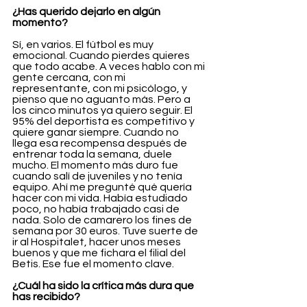
¿Has querido dejarlo en algún 
momento?
Sí, en varios. El fútbol es muy 
emocional. Cuando pierdes quieres 
que todo acabe. A veces hablo con mi 
gente cercana, con mi 
representante, con mi psicólogo, y 
pienso que no aguanto más. Pero a 
los cinco minutos ya quiero seguir. El 
95% del deportista es competitivo y 
quiere ganar siempre. Cuando no 
llega esa recompensa después de 
entrenar toda la semana, duele 
mucho. El momento más duro fue 
cuando salí de juveniles y no tenía 
equipo. Ahí me pregunté qué quería 
hacer con mi vida. Había estudiado 
poco, no había trabajado casi de 
nada. Solo de camarero los fines de 
semana por 30 euros. Tuve suerte de 
ir al Hospitalet, hacer unos meses 
buenos y que me fichara el filial del 
Betis. Ese fue el momento clave.
¿Cuál ha sido la crítica más dura que 
has recibido?