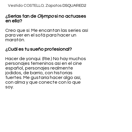
Vestido COSTELLO; Zapatos 
DSQUARED2
¿Serías fan de 
Olympo
 si no actuases 
en ella?
Creo que sí. Me encantan las series así 
para ver en el sofá para hacer un 
maratón.
¿Cuál es tu sueño profesional?
Hacer de yonqui. (Ríe.) No hay muchos 
personajes femeninos así en el cine 
español, personajes realmente 
jodidos, de barrio, con historias 
fuertes. Me gustaría hacer algo así, 
con alma y que conecte con lo que 
soy.