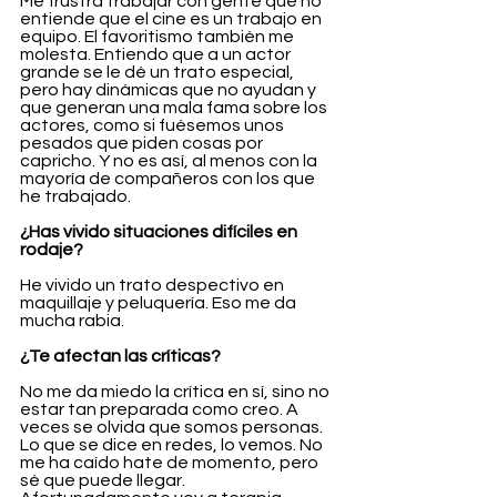
Me frustra trabajar con gente que no 
entiende que el cine es un trabajo en 
equipo. El favoritismo también me 
molesta. Entiendo que a un actor 
grande se le dé un trato especial, 
pero hay dinámicas que no ayudan y 
que generan una mala fama sobre los 
actores, como si fuésemos unos 
pesados que piden cosas por 
capricho. Y no es así, al menos con la 
mayoría de compañeros con los que 
he trabajado.
¿Has vivido situaciones difíciles en 
rodaje?
He vivido un trato despectivo en 
maquillaje y peluquería. Eso me da 
mucha rabia.
¿Te afectan las críticas?
No me da miedo la crítica en sí, sino no 
estar tan preparada como creo. A 
veces se olvida que somos personas. 
Lo que se dice en redes, lo vemos. No 
me ha caído hate de momento, pero 
sé que puede llegar. 