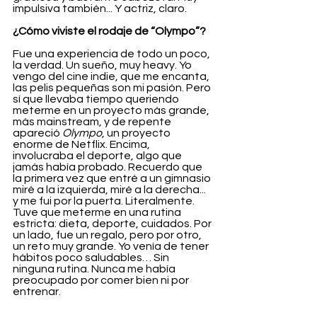
impulsiva también... Y actriz, claro.
¿Cómo viviste el rodaje de “Olympo”?
Fue una experiencia de todo un poco, 
la verdad. Un sueño, muy heavy. Yo 
vengo del cine indie, que me encanta, 
las pelis pequeñas son mi pasión. Pero 
sí que llevaba tiempo queriendo 
meterme en un proyecto más grande, 
más mainstream, y de repente 
apareció 
Olympo
, un proyecto 
enorme de Netflix. Encima, 
involucraba el deporte, algo que 
jamás había probado. Recuerdo que 
la primera vez que entré a un gimnasio 
miré a la izquierda, miré a la derecha... 
y me fui por la puerta. Literalmente. 
Tuve que meterme en una rutina 
estricta: dieta, deporte, cuidados. Por 
un lado, fue un regalo, pero por otro, 
un reto muy grande. Yo venía de tener 
hábitos poco saludables… Sin 
ninguna rutina. Nunca me había 
preocupado por comer bien ni por 
entrenar.