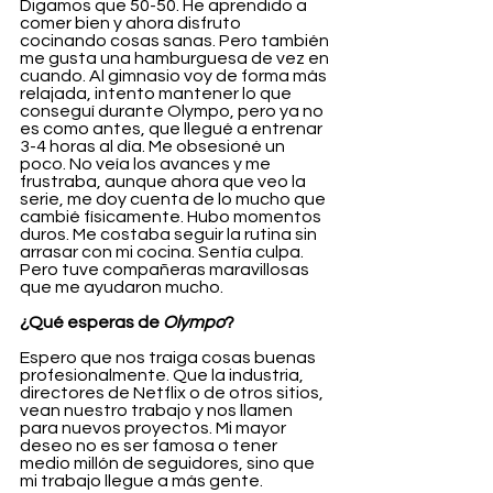
Digamos que 50-50. He aprendido a 
comer bien y ahora disfruto 
cocinando cosas sanas. Pero también 
me gusta una hamburguesa de vez en 
cuando. Al gimnasio voy de forma más 
relajada, intento mantener lo que 
conseguí durante Olympo, pero ya no 
es como antes, que llegué a entrenar 
3-4 horas al día. Me obsesioné un 
poco. No veía los avances y me 
frustraba, aunque ahora que veo la 
serie, me doy cuenta de lo mucho que 
cambié físicamente. Hubo momentos 
duros. Me costaba seguir la rutina sin 
arrasar con mi cocina. Sentía culpa. 
Pero tuve compañeras maravillosas 
que me ayudaron mucho.
¿Qué esperas de 
Olympo
?
Espero que nos traiga cosas buenas 
profesionalmente. Que la industria, 
directores de Netflix o de otros sitios, 
vean nuestro trabajo y nos llamen 
para nuevos proyectos. Mi mayor 
deseo no es ser famosa o tener 
medio millón de seguidores, sino que 
mi trabajo llegue a más gente.