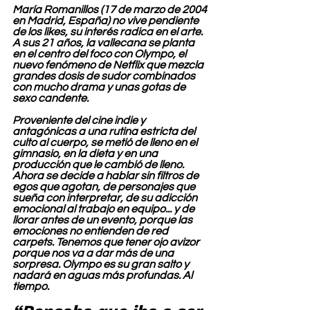
María Romanillos (17 de marzo de 2004 
en Madrid, España) no vive pendiente 
de los likes, su interés radica en el arte. 
A sus 21 años, la vallecana se planta 
en el centro del foco con Olympo, el 
nuevo fenómeno de Netflix que mezcla 
grandes dosis de sudor combinados 
con mucho drama y unas gotas de 
sexo candente.
Proveniente del cine indie y 
antagónicas a una rutina estricta del 
culto al cuerpo, se metió de lleno en el 
gimnasio, en la dieta y en una 
producción que le cambió de lleno. 
Ahora se decide a hablar sin filtros de 
egos que agotan, de personajes que 
sueña con interpretar, de su adicción 
emocional al trabajo en equipo... y de 
llorar antes de un evento, porque las 
emociones no entienden de red 
carpets. Tenemos que tener ojo avizor 
porque nos va a dar más de una 
sorpresa. Olympo es su gran salto y 
nadará en aguas más profundas. Al 
tiempo.