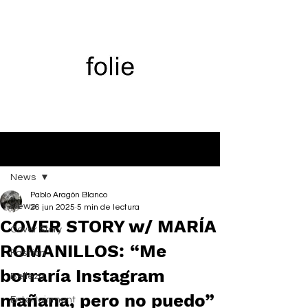
Entrada
News
Pablo Aragón Blanco
News
26 jun 2025
5 min de lectura
COVER STORY w/ MARÍA
Cover Story
ROMANILLOS: “Me
Fashion
borraría Instagram
Belleza
mañana, pero no puedo”
Entertainment