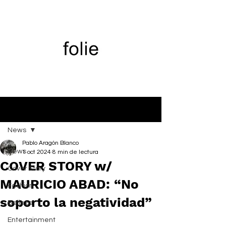
Entrada
News
Pablo Aragón Blanco
News
1 oct 2024
8 min de lectura
COVER STORY w/
Cover Story
MAURICIO ABAD: “No
Fashion
soporto la negatividad”
Belleza
Entertainment