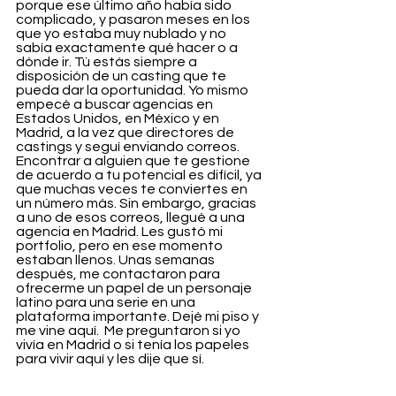
porque ese último año había sido 
complicado, y pasaron meses en los 
que yo estaba muy nublado y no 
sabía exactamente qué hacer o a 
dónde ir. Tú estás siempre a 
disposición de un casting que te 
pueda dar la oportunidad. Yo mismo 
empecé a buscar agencias en 
Estados Unidos, en México y en 
Madrid, a la vez que directores de 
castings y seguí enviando correos. 
Encontrar a alguien que te gestione 
de acuerdo a tu potencial es difícil, ya 
que muchas veces te conviertes en 
un número más. Sin embargo, gracias 
a uno de esos correos, llegué a una 
agencia en Madrid. Les gustó mi 
portfolio, pero en ese momento 
estaban llenos. Unas semanas 
después, me contactaron para 
ofrecerme un papel de un personaje 
latino para una serie en una 
plataforma importante. Dejé mi piso y 
me vine aquí.  Me preguntaron si yo 
vivía en Madrid o si tenía los papeles 
para vivir aquí y les dije que sí.