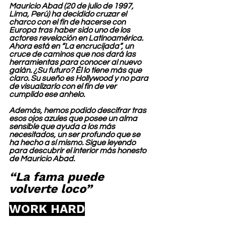
Mauricio Abad (20 de julio de 1997, 
Lima, Perú) ha decidido cruzar el 
charco con el fin de hacerse con 
Europa tras haber sido uno de los 
actores revelación en Latinoamérica. 
Ahora está en “La encrucijada”, un 
cruce de caminos que nos dará las 
herramientas para conocer al nuevo 
galán. ¿Su futuro? Él lo tiene más que 
claro. Su sueño es Hollywood y no para 
de visualizarlo con el fin de ver 
cumplido ese anhelo.
Además, hemos podido descifrar tras 
esos ojos azules que posee un alma 
sensible que ayuda a los más 
necesitados, un ser profundo que se 
ha hecho a sí mismo. Sigue leyendo 
para descubrir el interior más honesto 
de Mauricio Abad.
“La fama puede 
volverte loco”
WORK HARD