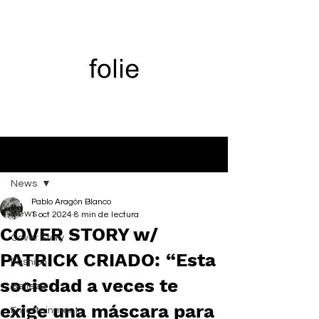
Entrada
News
Pablo Aragón Blanco
News
1 oct 2024
8 min de lectura
COVER STORY w/
Cover Story
PATRICK CRIADO: “Esta
Fashion
sociedad a veces te
Belleza
exige una máscara para
Entertainment