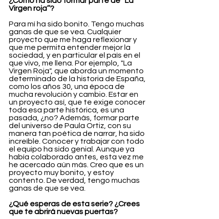
¿Cómo ha sido formar parte de ‘‘La 
Virgen roja’’?
Para mí ha sido bonito. Tengo muchas 
ganas de que se vea. Cualquier 
proyecto que me haga reflexionar y 
que me permita entender mejor la 
sociedad, y en particular el país en el 
que vivo, me llena. Por ejemplo, "La 
Virgen Roja", que aborda un momento 
determinado de la historia de España, 
como los años 30, una época de 
mucha revolución y cambio. Estar en 
un proyecto así, que te exige conocer 
toda esa parte histórica, es una 
pasada, ¿no? Además, formar parte 
del universo de Paula Ortiz, con su 
manera tan poética de narrar, ha sido 
increíble. Conocer y trabajar con todo 
el equipo ha sido genial. Aunque ya 
había colaborado antes, esta vez me 
he acercado aún más. Creo que es un 
proyecto muy bonito, y estoy 
contento. De verdad, tengo muchas 
ganas de que se vea.
¿Qué esperas de esta serie? ¿Crees 
que te abrirá nuevas puertas?