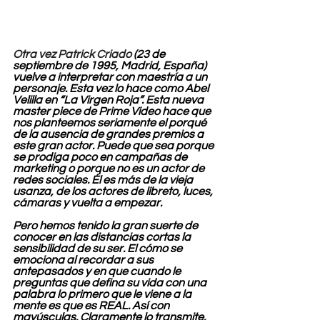
Otra vez Patrick Criado 
(23 de 
septiembre de 1995, Madrid, España) 
vuelve a interpretar con maestría a un 
personaje. Esta vez lo hace como Abel 
Velilla en “La Virgen Roja”. Esta nueva 
master piece de Prime Video hace que 
nos planteemos seriamente el porqué 
de la ausencia de grandes premios a 
este gran actor. Puede que sea porque 
se prodiga poco en campañas de 
marketing o porque no es un actor de 
redes sociales. Él es más de la vieja 
usanza, de los actores de libreto, luces, 
cámaras y vuelta a empezar.
Pero hemos tenido la gran suerte de 
conocer en las distancias cortas la 
sensibilidad de su ser. El cómo se 
emociona al recordar a sus 
antepasados y en que cuando le 
preguntas que defina su vida con una 
palabra lo primero que le viene a la 
mente es que es REAL. Así con 
mayúsculas. Claramente lo transmite.