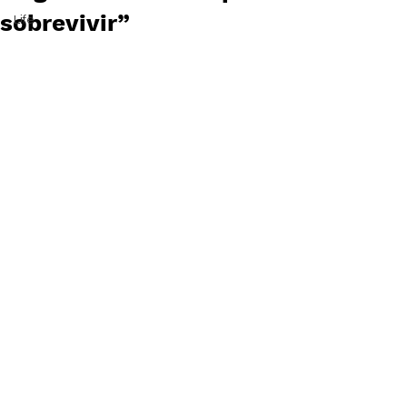
sobrevivir”
Life