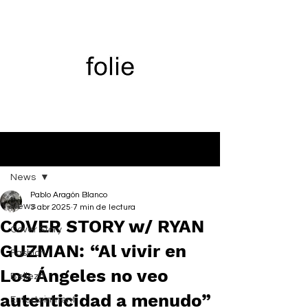
Entrada
News
Pablo Aragón Blanco
News
3 abr 2025
7 min de lectura
COVER STORY w/ RYAN
Cover Story
GUZMAN: “Al vivir en
Fashion
Los Ángeles no veo
Belleza
autenticidad a menudo”
Entertainment