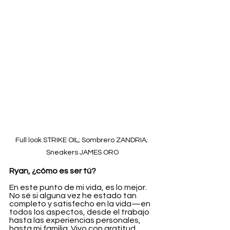
Full look STRIKE OIL; Sombrero ZANDRIA; 
Sneakers JAMES ORO
Ryan, ¿cómo es ser tú?
En este punto de mi vida, es lo mejor. 
No sé si alguna vez he estado tan 
completo y satisfecho en la vida—en 
todos los aspectos, desde el trabajo 
hasta las experiencias personales, 
hasta mi familia. Vivo con gratitud 