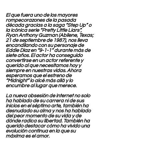
El que fuera uno de los mayores 
rompecorazones de la pasada 
década gracias a la saga “Step Up” o 
la icónica serie “Pretty Little Liars”, 
Ryan Anthony Guzman (Abilene, Texas; 
21 de septiembre de 1987), nos lleva 
encandilando con su personaje de 
Eddie Diaz en “9-1-1” durante más de 
siete años. El actor ha conseguido 
convertirse en un actor referente y 
querido al que necesitamos hoy y 
siempre en nuestras vidas. Ahora 
esperamos que el estreno de 
“Midnight” lo alcé más allá y lo 
encumbre al lugar que merece.
La nueva obsesión de internet no solo 
ha hablado de su carrera ni de sus 
inicios en el séptimo arte, también ha 
desnudado su alma y nos ha hablado 
del peor momento de su vida y de 
dónde radica su libertad. También ha 
querido destacar cómo ha vivido una 
evolución continua en la que su 
máxima es el amor.