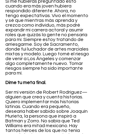
Si me hubieras preguntado esto 
cuando era más joven hubiera 
respondido diferente. Ahora, no 
tengo expectativas. Vivo el momento 
y sé que mientras más aprenda y 
crezca como individuo, más podré 
expandir mi carrera actoral y asumir 
roles que quizás la gente no pensaría 
para mí. Siempre estoy tratando de 
arriesgarme. Soy de Sacramento, 
donde fui luchador de artes marciales 
mixtas y modelo. Luego tomé el riesgo 
de venir a Los Ángeles y comenzar 
algo completamente nuevo. Tomar 
riesgos siempre ha sido importante 
para mí.
Dime tu meta final.
Ser mi versión de Robert Rodriguez—
alguien que crea y cuenta historias. 
Quiero implementar más historias 
latinas. Cuando era pequeño, 
desearía haber sabido sobre Joaquín 
Murieta, la persona que inspiró a 
Batman y Zorro. No sabía que Ted 
Williams era mitad mexicano. Hay 
tantos héroes de los que no tenía 