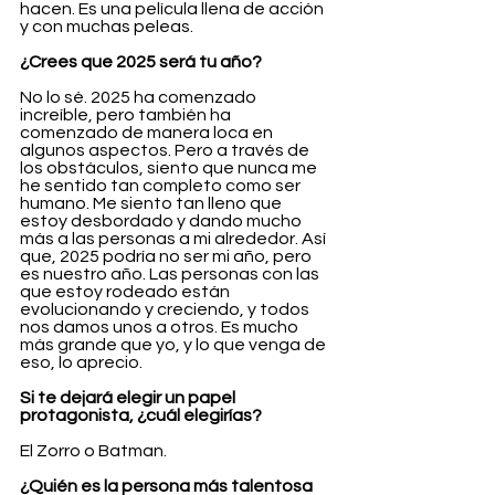
hacen. Es una película llena de acción 
y con muchas peleas.
¿Crees que 2025 será tu año?
No lo sé. 2025 ha comenzado 
increíble, pero también ha 
comenzado de manera loca en 
algunos aspectos. Pero a través de 
los obstáculos, siento que nunca me 
he sentido tan completo como ser 
humano. Me siento tan lleno que 
estoy desbordado y dando mucho 
más a las personas a mi alrededor. Así 
que, 2025 podría no ser mi año, pero 
es nuestro año. Las personas con las 
que estoy rodeado están 
evolucionando y creciendo, y todos 
nos damos unos a otros. Es mucho 
más grande que yo, y lo que venga de 
eso, lo aprecio.
Si te dejará elegir un papel 
protagonista, ¿cuál elegirías?
El Zorro o Batman.
¿Quién es la persona más talentosa 