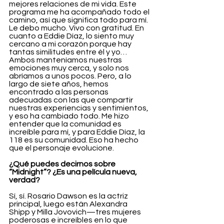
mejores relaciones de mi vida. Este 
programa me ha acompañado todo el 
camino, así que significa todo para mí. 
Le debo mucho. Vivo con gratitud. En 
cuanto a Eddie Díaz, lo siento muy 
cercano a mi corazón porque hay 
tantas similitudes entre él y yo… 
Ambos manteníamos nuestras 
emociones muy cerca, y solo nos 
abríamos a unos pocos. Pero, a lo 
largo de siete años, hemos 
encontrado a las personas 
adecuadas con las que compartir 
nuestras experiencias y sentimientos, 
y eso ha cambiado todo. Me hizo 
entender que la comunidad es 
increíble para mí, y para Eddie Díaz, la 
118 es su comunidad. Eso ha hecho 
que el personaje evolucione.
¿Qué puedes decirnos sobre 
“Midnight”? ¿Es una película nueva, 
verdad?
Sí, sí. Rosario Dawson es la actriz 
principal, luego están Alexandra 
Shipp y Milla Jovovich—tres mujeres 
poderosas e increíbles en lo que 