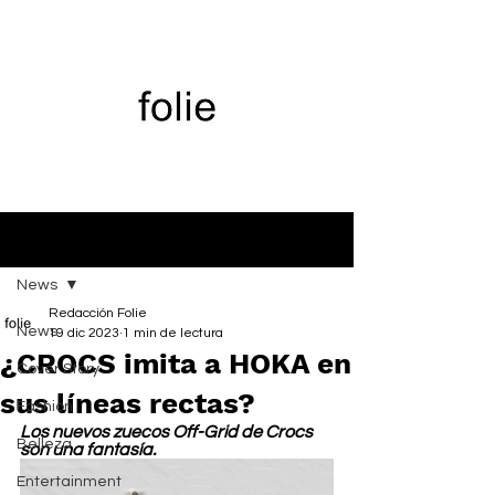
Entrada
News
Redacción Folie
News
19 dic 2023
1 min de lectura
¿CROCS imita a HOKA en
Cover Story
sus líneas rectas?
Fashion
Los nuevos zuecos Off-Grid de Crocs 
Belleza
son una fantasía. 
Entertainment