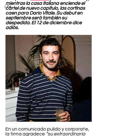
mientras la casa italiana enciende el 
Life
cartel de nuevo capítulo, las cortinas 
caen para Dario Vitale. Su debut en 
septiembre será también su 
despedida. El 12 de diciembre dice 
adiós.
En un comunicado pulido y corporate, 
la firma agradece 
“su extraordinaria 