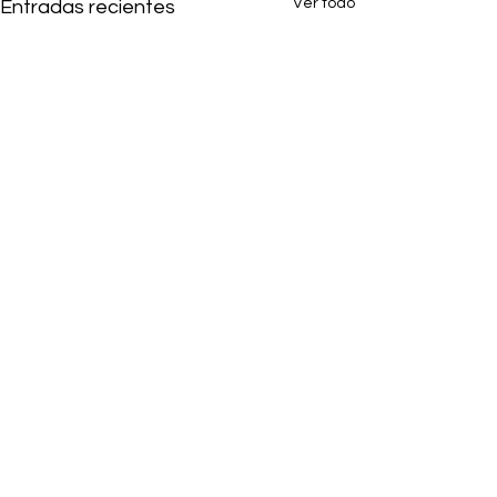
Ver todo
Entradas recientes
1 comentario
Escribir un comentario...