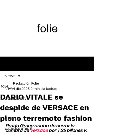
Entrada
News
Redacción Folie
News
4 dic 2025
2 min de lectura
DARIO VITALE se
Cover Story
despide de VERSACE en
Fashion
pleno terremoto fashion
Belleza
Prada Group acaba de cerrar la 
Entertainment
compra de 
Versace
 por 1.25 billones y, 