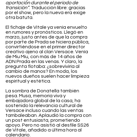
aportación durante el periodo de 
transición”
. Traducción libre: gracias 
por el show, pero la nueva era exige 
otra batuta.
El fichaje de Vitale ya venía envuelto 
en rumores y pronósticos. Llegó en 
marzo, justo antes de que la compra 
por parte de Prada se hiciera pública, 
convirtiéndose en el primer director 
creativo ajeno al clan Versace. Venía 
de Miu Miu, con más de 14 años de 
ADN Prada en las venas. Y claro, la 
pregunta flotaba: ¿sobreviviría al 
cambio de manos? En moda, los 
nuevos dueños suelen hacer limpieza 
espiritual y estética.
La sombra de Donatella también 
pesa. Musa, memoria viva y 
embajadora global de la casa, ha 
sostenido la relevancia cultural de 
Versace incluso cuando las ventas 
tambaleaban. Aplaudió la compra con 
un post entusiasta, prometiendo 
apoyo. Pero no asistió al desfile SS26 
de Vitale, añadido a última hora al 
calendario.