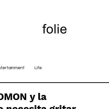
ntertainment
Life
OMON y la
 necesita gritar