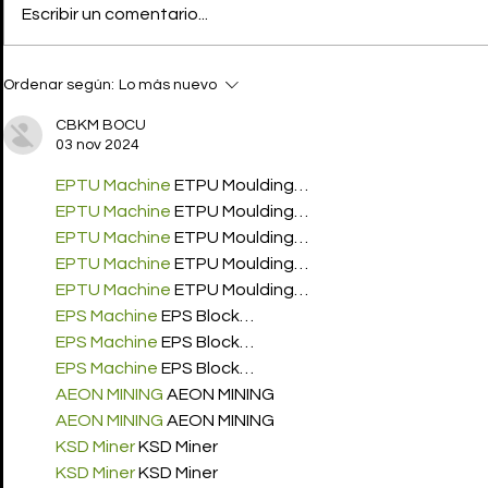
Escribir un comentario...
La maleta para velas de
Ordenar según:
Lo más nuevo
DIPTYQUE que vale más
que un alquiler de una
CBKM BOCU
casa
03 nov 2024
EPTU Machine
 ETPU Moulding…
EPTU Machine
 ETPU Moulding…
EPTU Machine
 ETPU Moulding…
EPTU Machine
 ETPU Moulding…
EPTU Machine
 ETPU Moulding…
EPS Machine
 EPS Block…
EPS Machine
 EPS Block…
EPS Machine
 EPS Block…
AEON MINING
 AEON MINING
AEON MINING
 AEON MINING
KSD Miner
 KSD Miner
KSD Miner
 KSD Miner