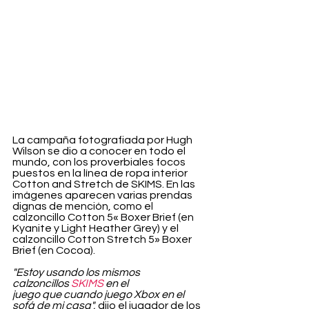
La campaña fotografiada por Hugh 
Wilson se dio a conocer en todo el 
mundo, con los proverbiales focos 
puestos en la línea de ropa interior 
Cotton and Stretch de SKIMS. En las 
imágenes aparecen varias prendas 
dignas de mención, como el 
calzoncillo Cotton 5« Boxer Brief (en 
Kyanite y Light Heather Grey) y el 
calzoncillo Cotton Stretch 5» Boxer 
Brief (en Cocoa).
"Estoy usando los mismos 
calzoncillos 
SKIMS
 en el 
juego que cuando juego Xbox en el 
sofá de mi casa",
 dijo el jugador de los 