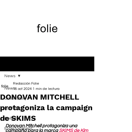
Entrada
News
Redacción Folie
News
18 oct 2024
1 min de lectura
DONOVAN MITCHELL
Cover Story
protagoniza la campaign
Fashion
de SKIMS
Belleza
Donovan Mitchell protagoniza una 
Entertainment
campaña para la marca 
SKIMS de Kim 