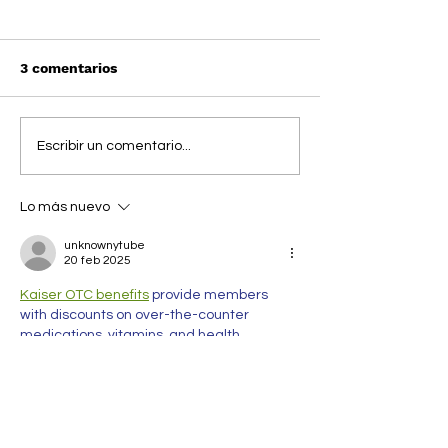
3 comentarios
NICOLA COUGHLAN
SKIMS MENS: 
Escribir un comentario...
protagoniza la nueva
son bienvenido
campaign LOUNGE de
Lo más nuevo
SKIMS
unknownytube
20 feb 2025
Kaiser OTC benefits
 provide members 
with discounts on over-the-counter 
medications, vitamins, and health 
essentials, promoting better health 
management and cost-effective wellness 
solutions.
Obituaries near me
 help you find recent 