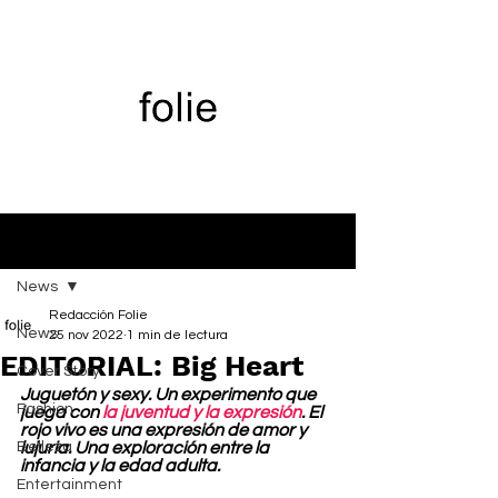
Entrada
News
Redacción Folie
News
25 nov 2022
1 min de lectura
EDITORIAL: Big Heart
Cover Story
Juguetón y sexy. Un experimento que 
Fashion
juega con 
la juventud y la expresión
. El 
rojo vivo es una expresión de amor y 
Belleza
lujuria. Una exploración entre la 
infancia y la edad adulta. 
Entertainment