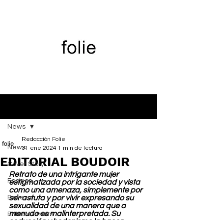
Entrada
News
Redacción Folie
News
31 ene 2024
1 min de lectura
EDITORIAL BOUDOIR
Cover Story
Retrato de una intrigante mujer 
Fashion
estigmatizada por la sociedad y vista 
como una amenaza, simplemente por 
Belleza
ser astuta y por vivir expresando su 
sexualidad de una manera que a 
menudo es malinterpretada. Su 
Entertainment