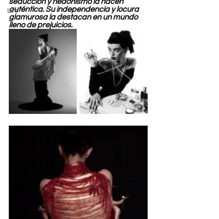
seducción y hedonismo la hacen 
auténtica. Su independencia y locura 
Life
glamurosa la destacan en un mundo 
lleno de prejuicios.