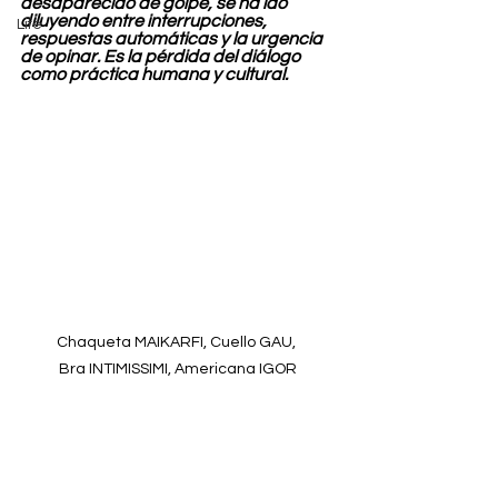
desaparecido de golpe, se ha ido 
diluyendo entre interrupciones, 
Life
respuestas automáticas y la urgencia 
de opinar. Es la pérdida del diálogo 
como práctica humana y cultural.
Chaqueta MAIKARFI, Cuello GAU, 
Bra INTIMISSIMI, Americana IGOR