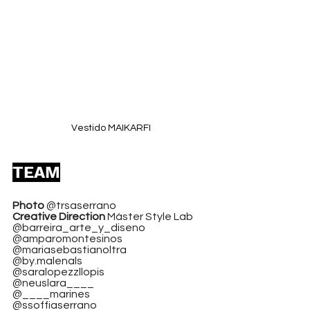
Vestido MAIKARFI
TEAM
Photo
 @trsaserrano
Creative Direction
 Máster Style Lab 
@barreira_arte_y_diseno
@amparomontesinos 
@mariasebastianoltra
@by.malenals 
@saralopezzllopis
@neuslara____
@____marines
@ssoffiaserrano