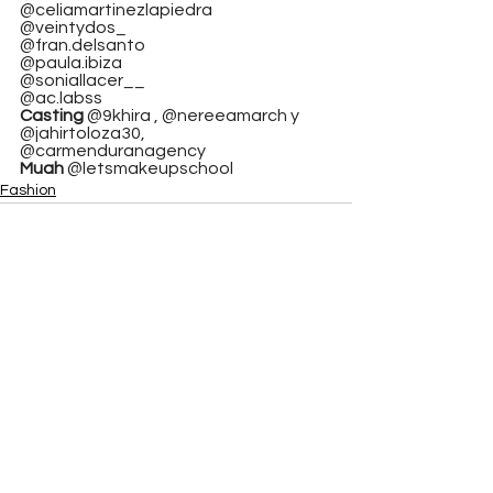
@celiamartinezlapiedra 
@veintydos_
@fran.delsanto
@paula.ibiza
@soniallacer__
@ac.labss
Casting 
@9khira , @nereeamarch y 
@jahirtoloza30, 
@carmenduranagency
Muah 
@letsmakeupschool
Fashion
Ver todo
Entradas recientes