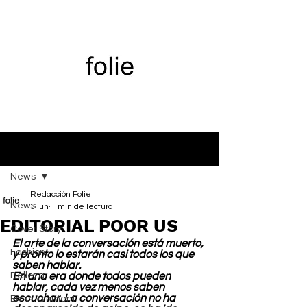
Entrada
News
Redacción Folie
News
3 jun
1 min de lectura
EDITORIAL POOR US
Cover Story
El arte de la conversación está muerto, 
Fashion
y pronto lo estarán casi todos los que 
saben hablar.
Belleza
En una era donde todos pueden 
hablar, cada vez menos saben 
escuchar. La conversación no ha 
Entertainment