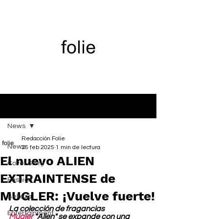
Entrada
News
Redacción Folie
News
25 feb 2025
1 min de lectura
El nuevo ALIEN
Cover Story
EXTRAINTENSE de
Fashion
MUGLER: ¡Vuelve fuerte!
Belleza
La colección de fragancias 
Entertainment
Mugler
 "Alien" se expande con una 