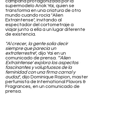
campaña protagonizada por la 
supermodelo Anok Yai, quien se 
transforma en una criatura de otro 
mundo cuando rocía "Alien 
Extraintense", invitando al 
espectador del cortometraje a 
viajar junto a ella a un lugar diferente 
de existencia.
"Al crecer, la gente solía decir 
siempre que parecía un 
extraterrestre
", dijo Yai en un 
comunicado de prensa. 
"'Alien 
Extraintense' explora los aspectos 
fascinantes y voluptuosos de la 
feminidad con una firma carnal y 
audaz
", dijo Dominique Ropion, master 
perfumista de International Flavors & 
Fragrances, en un comunicado de 
prensa.
El Eau de Parfum Mugler "Alien 
Extraintense" ya está disponible.
Belleza