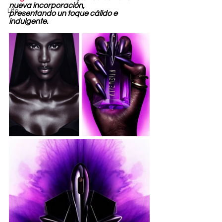
nueva incorporación, 
Life
presentando un toque cálido e 
indulgente.