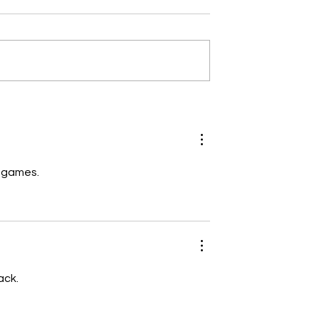
 games.
ack.