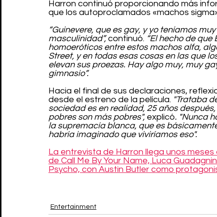
Harron continuó proporcionando más inform
que los autoproclamados «machos sigma»
“Guinevere, que es gay, y yo teníamos muy 
masculinidad”,
 continuó. 
“El hecho de que El
homoeróticos entre estos machos alfa, algo
Street, y en todas esas cosas en las que 
elevan sus proezas. Hay algo muy, muy gay 
gimnasio”.
Hacia el final de sus declaraciones, refl
desde el estreno de la película. 
"Trataba d
sociedad es en realidad, 25 años después, 
pobres son más pobres", 
explicó
. "Nunca h
la supremacía blanca, que es básicamente
habría imaginado que viviríamos eso".
La entrevista de Harron llega unos meses 
de Call Me By Your Name, Luca Guadagnino
Psycho, con Austin Butler como protagonis
Entertainment