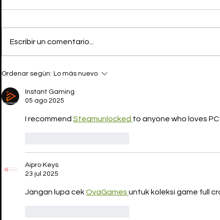
Escribir un comentario...
AUSTIN BUTLER
Ordenar según:
Lo más nuevo
interpretará a PATRICK
BATEMAN en el remake de
Instant Gaming
AMERICAN PSYCHO
05 ago 2025
I recommend 
Steamunlocked 
to anyone who loves PC
Me gusta
Reaccionar
Aipro Keys
23 jul 2025
Jangan lupa cek 
OvaGames 
untuk koleksi game full cr
Me gusta
Reaccionar