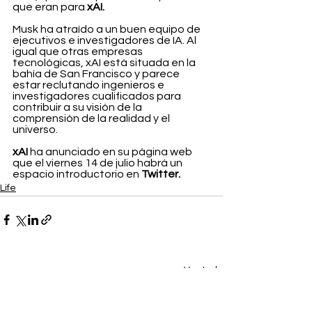
que eran para 
xAI.
Musk ha atraído a un buen equipo de 
ejecutivos e investigadores de IA. Al 
igual que otras empresas 
tecnológicas, xAI está situada en la 
bahía de San Francisco y parece 
estar reclutando ingenieros e 
investigadores cualificados para 
contribuir a su visión de la 
comprensión de la realidad y el 
universo.
xAI 
ha anunciado en su página web 
que el viernes 14 de julio habrá un 
espacio introductorio en 
Twitter.
Life
Ver todo
Entradas recientes