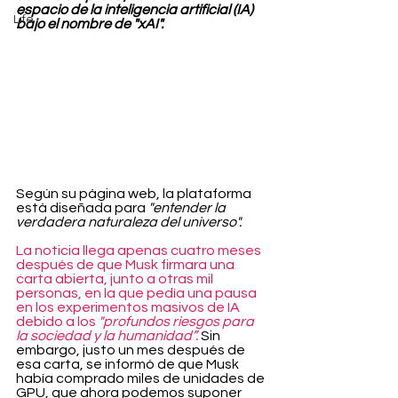
espacio de la inteligencia artificial (IA) 
Life
bajo el nombre de "xAI".
Según su página web, la plataforma 
está diseñada para 
"entender la 
verdadera naturaleza del universo".
La noticia llega apenas cuatro meses 
después de que Musk firmara una 
carta abierta, junto a otras mil 
personas, en la que pedía una pausa 
en los experimentos masivos de IA 
debido a los 
"profundos riesgos para 
la sociedad y la humanidad”.
 Sin 
embargo, justo un mes después de 
esa carta, se informó de que Musk 
había comprado miles de unidades de 
GPU, que ahora podemos suponer 