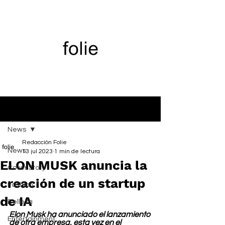
Entrada
News
Redacción Folie
News
13 jul 2023
1 min de lectura
ELON MUSK anuncia la
Cover Story
creación de un startup
Fashion
de IA
Belleza
Elon Musk ha anunciado el lanzamiento 
Entertainment
de otra empresa, esta vez en el 