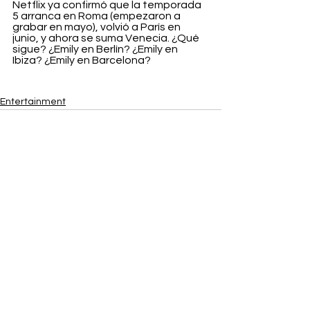
Netflix ya confirmó que la temporada 
5 arranca en Roma (empezaron a 
grabar en mayo), volvió a París en 
junio, y ahora se suma Venecia. ¿Qué 
sigue? ¿Emily en Berlín? ¿Emily en 
Ibiza? ¿Emily en Barcelona?
Entertainment
Ver todo
Entradas recientes