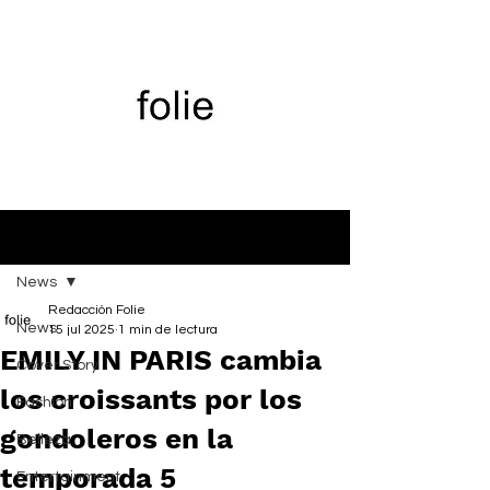
Entrada
News
Redacción Folie
News
15 jul 2025
1 min de lectura
EMILY IN PARIS cambia
Cover Story
los croissants por los
Fashion
gondoleros en la
Belleza
temporada 5
Entertainment