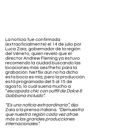
La noticia fue confirmada 
(extraoficialmente) el 14 de julio por 
Luca Zaia, gobernador de la región 
del Véneto, quien reveló que el 
director Andrew Fleming ya estuvo 
recorriendo la ciudad buscando las 
locaciones más aesthetic para la 
grabación. Netflix aún no ha dicho 
esta boca es mía, pero la producción 
está programada del 5 al 15 de 
agosto, lo cual suena mucho a 
“
escapada chic con outfit de Dolce & 
Gabbana incluido”.
“Es una noticia extraordinaria”,
 dijo 
Zaia a la prensa italiana.
 “Demuestra 
que nuestra región cada vez atrae 
más a las grandes producciones 
internacionales”.