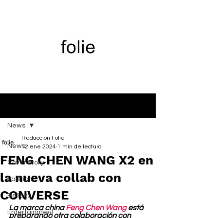
Entrada
News
Redacción Folie
News
12 ene 2024
1 min de lectura
FENG CHEN WANG X2 en
Cover Story
la nueva collab con
Fashion
CONVERSE
Belleza
La marca china 
Feng Chen Wang
 está 
Entertainment
preparando otra colaboración con 