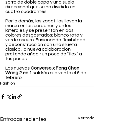
zorro de doble capa y una suela 
direccional que se ha dividido en 
cuatro cuadrantes.
Por lo demás, las zapatillas llevan la 
marca en los cordones y en los 
laterales y se presentan en dos 
colores desgastados: blanco roto y 
verde oscuro. Fusionando flexibilidad 
y deconstrucción con una silueta 
clásica, la nueva colaboración 
pretende añadir un poco de "flex" a 
tus pasos.
Las nuevas 
Converse x Feng Chen 
Wang 2 en 1
 saldrán a la venta el 6 de 
febrero.
Fashion
Ver todo
Entradas recientes