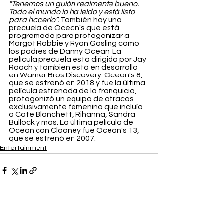
"Tenemos un guión realmente bueno. 
Todo el mundo lo ha leído y está listo 
para hacerlo”.
 También hay una 
precuela de Ocean's que está 
programada para protagonizar a 
Margot Robbie y Ryan Gosling como 
los padres de Danny Ocean. La 
película precuela está dirigida por Jay 
Roach y también está en desarrollo 
en Warner Bros.Discovery. Ocean's 8, 
que se estrenó en 2018 y fue la última 
película estrenada de la franquicia, 
protagonizó un equipo de atracos 
exclusivamente femenino que incluía 
a Cate Blanchett, Rihanna, Sandra 
Bullock y más. La última película de 
Ocean con Clooney fue Ocean's 13, 
que se estrenó en 2007.
Entertainment
Ver todo
Entradas recientes