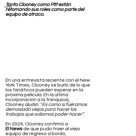
Tanto Clooney como Pitt están 
Life
retomando sus roles como parte del 
equipo de atraco. 
En una entrevista reciente con el New 
York Times, Clooney se burló de lo que 
los fanáticos pueden esperar en la 
próxima película. En la última 
incorporación a la franquicia, 
Clooney aludió: "
Es como si fuéramos 
demasiado viejos para hacer los 
trabajos que solíamos poder hacer”.
En 2024, Clooney confirmó a 
E! News
 de que pudo traer al viejo 
equipo de regreso a bordo, 