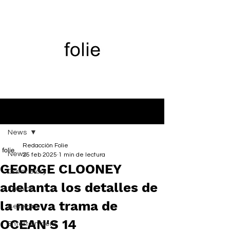
Entrada
News
Redacción Folie
News
25 feb 2025
1 min de lectura
GEORGE CLOONEY
Cover Story
adelanta los detalles de
Fashion
la nueva trama de
Belleza
OCEAN'S 14
Entertainment