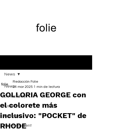
Entrada
News
Redacción Folie
News
24 mar 2025
1 min de lectura
GOLLORIA GEORGE con
Cover Story
el colorete más
Fashion
inclusivo: "POCKET" de
Belleza
RHODE
Entertainment