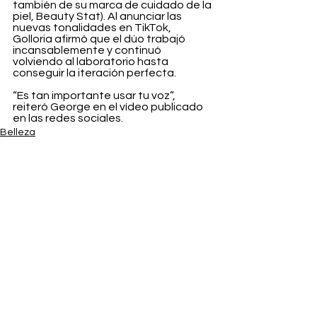
también de su marca de cuidado de la 
piel, Beauty Stat). Al anunciar las 
nuevas tonalidades en TikTok, 
Golloria afirmó que el dúo trabajó 
incansablemente y continuó 
volviendo al laboratorio hasta 
conseguir la iteración perfecta.
“Es tan importante usar tu voz”, 
reiteró George en el vídeo publicado 
en las redes sociales.
Belleza
Ver todo
Entradas recientes