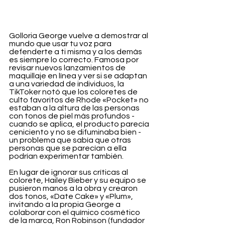
Golloria George vuelve a demostrar al 
mundo que usar tu voz para 
defenderte a ti misma y a los demás 
es siempre lo correcto. Famosa por 
revisar nuevos lanzamientos de 
maquillaje en línea y ver si se adaptan 
a una variedad de individuos, la 
TikToker notó que los coloretes de 
culto favoritos de Rhode «Pocket» no 
estaban a la altura de las personas 
con tonos de piel más profundos - 
cuando se aplica, el producto parecía 
ceniciento y no se difuminaba bien - 
un problema que sabía que otras 
personas que se parecían a ella 
podrían experimentar también.
En lugar de ignorar sus críticas al 
colorete, Hailey Bieber y su equipo se 
pusieron manos a la obra y crearon 
dos tonos, «Date Cake» y «Plum», 
invitando a la propia George a 
colaborar con el químico cosmético 
de la marca, Ron Robinson (fundador 