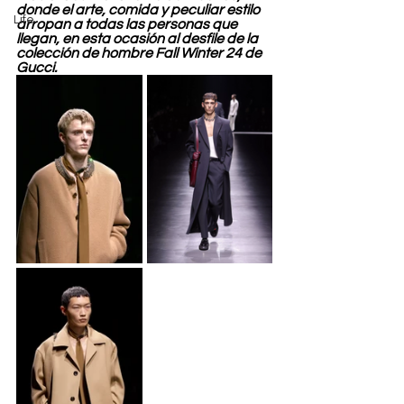
donde el arte, comida y peculiar estilo 
Life
arropan a todas las personas que 
llegan, en esta ocasión al desfile de la 
colección de hombre Fall Winter 24 de 
Gucci.