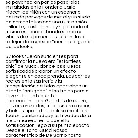
se pavonearon por las pasarelas 
instaladas en la Fonderia Carlo 
Macchi de Milán con un escenario 
definido por vigas de metal y un suelo 
de cemento liso con una iluminación 
brillante, trasladando y replicando el 
mismo escenario, banda sonora y 
vibras de su primer desfile e incluso 
reflejando la version “men” de algunos 
de los looks.
57 looks fueron suficientes para 
confirmar la nueva era “effortless 
chic” de Gucci, donde las siluetas 
sofisticadas crearon un efecto 
elegante en cada prenda. Los cortes 
rectos en la sastrería y la 
manipulación de telas aportaban un 
efecto “arrugado” a los trajes pero a 
la vez elegantemente 
confeccionados. Guantes de cuero, 
blazers cruzados, mocasines clásicos 
y bolsos tipo tote e incluso mochilas 
fueron combinados y estilizados de la 
mejor manera, en la que el la 
sofisticación llegó a su punto exacto. 
Desde el tono 'Gucci Rosso' 
característico de De Sarno hasta 