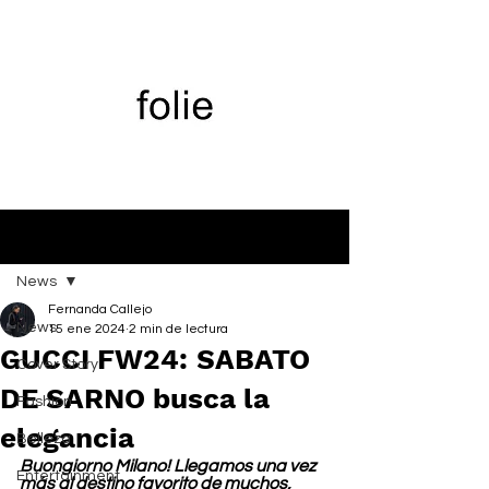
Entrada
News
Fernanda Callejo
News
15 ene 2024
2 min de lectura
GUCCI FW24: SABATO
Cover Story
DE SARNO busca la
Fashion
elegancia
Belleza
Buongiorno Milano! Llegamos una vez 
Entertainment
más al destino favorito de muchos, 