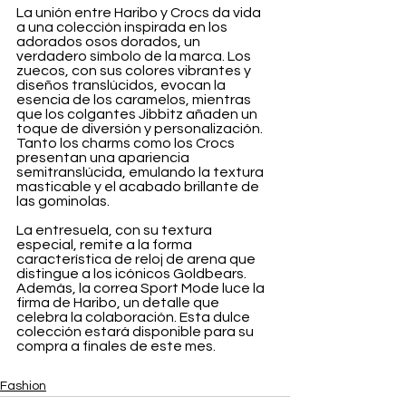
La unión entre Haribo y Crocs da vida 
a una colección inspirada en los 
adorados osos dorados, un 
verdadero símbolo de la marca. Los 
zuecos, con sus colores vibrantes y 
diseños translúcidos, evocan la 
esencia de los caramelos, mientras 
que los colgantes Jibbitz añaden un 
toque de diversión y personalización. 
Tanto los charms como los Crocs 
presentan una apariencia 
semitranslúcida, emulando la textura 
masticable y el acabado brillante de 
las gominolas.
La entresuela, con su textura 
especial, remite a la forma 
característica de reloj de arena que 
distingue a los icónicos Goldbears. 
Además, la correa Sport Mode luce la 
firma de Haribo, un detalle que 
celebra la colaboración. Esta dulce 
colección estará disponible para su 
compra a finales de este mes.
Fashion