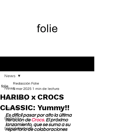
Entrada
News
Redacción Folie
News
5 mar 2025
1 min de lectura
HARIBO x CROCS
Cover Story
CLASSIC: Yummy!!
Fashion
Es difícil pasar por alto la última 
Belleza
iteración de 
Crocs.
 El próximo 
lanzamiento, que se suma a su 
Entertainment
repertorio de colaboraciones 