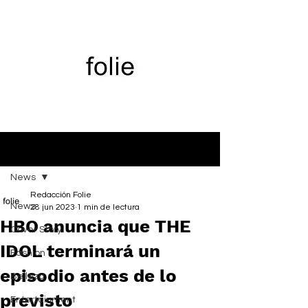
Entrada
News
Redacción Folie
News
28 jun 2023
1 min de lectura
HBO anuncia que THE
Cover Story
IDOL terminará un
Fashion
episodio antes de lo
Belleza
previsto
Entertainment