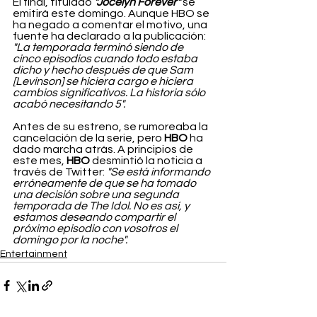
El final, titulado 
"Jocelyn Forever" 
se 
emitirá este domingo. Aunque HBO se 
ha negado a comentar el motivo, una 
fuente ha declarado a la publicación: 
"La temporada terminó siendo de 
cinco episodios cuando todo estaba 
dicho y hecho después de que Sam 
[Levinson] se hiciera cargo e hiciera 
cambios significativos. La historia sólo 
acabó necesitando 5".
Antes de su estreno, se rumoreaba la 
cancelación de la serie, pero 
HBO 
ha 
dado marcha atrás. A principios de 
este mes, 
HBO
 desmintió la noticia a 
través de Twitter: 
"Se está informando 
erróneamente de que se ha tomado 
una decisión sobre una segunda 
temporada de The Idol. No es así, y 
estamos deseando compartir el 
próximo episodio con vosotros el 
domingo por la noche".
Entertainment