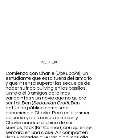
NETFLIX
Comienza con Charlie (
Joe Locke
), un 
estudiante que está fuera del armario 
y que intenta superar las secuelas de 
haber sufrido bullying en los pasillos, 
junto a él 3 amigos de lo más 
variopintos y un novio que no quiere 
ser tal, Ben (
Sebastian Croft
). Ben 
actúa en público como si no 
conociese a Charlie. Pero en el primer 
episodio ya las cosas cambian y 
Charlie conoce al chico de sus 
sueños, Nick (Kit Connor), con quién se 
sentará en una clase. Allí comparten 
risas y miradas que van algo más allá 