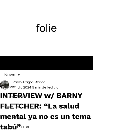
Entrada
News
Pablo Aragón Blanco
News
11 dic 2024
5 min de lectura
INTERVIEW w/ BARNY
Cover Story
FLETCHER: “La salud
Fashion
mental ya no es un tema
Belleza
tabú”
Entertainment