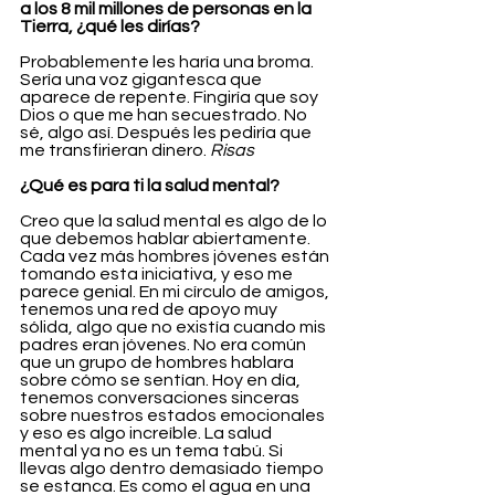
a los 8 mil millones de personas en la 
Tierra, ¿qué les dirías?
Probablemente les haría una broma. 
Sería una voz gigantesca que 
aparece de repente. Fingiría que soy 
Dios o que me han secuestrado. No 
sé, algo así. Después les pediría que 
me transfirieran dinero. 
Risas
¿Qué es para ti la salud mental?
Creo que la salud mental es algo de lo 
que debemos hablar abiertamente. 
Cada vez más hombres jóvenes están 
tomando esta iniciativa, y eso me 
parece genial. En mi círculo de amigos, 
tenemos una red de apoyo muy 
sólida, algo que no existía cuando mis 
padres eran jóvenes. No era común 
que un grupo de hombres hablara 
sobre cómo se sentían. Hoy en día, 
tenemos conversaciones sinceras 
sobre nuestros estados emocionales 
y eso es algo increíble. La salud 
mental ya no es un tema tabú. Si 
llevas algo dentro demasiado tiempo 
se estanca. Es como el agua en una 