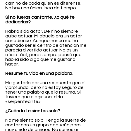
camino de cada quien es diferente. 
No hay una única línea de tiempo.
Si no fueras cantante, ¿a qué te 
dedicarías?
Habría sido actor. De niño siempre 
quise actuar. Mi abuelo era un actor 
canadiense. Aunque nunca me ha 
gustado ser el centro de atención me 
parecía divertido actuar. No es un 
oficio fácil, pero siempre pensé que 
habría sido algo que me gustaría 
hacer.
Resume tu vida en una palabra.
Me gustaría dar una respuesta genial 
y profunda, pero no estoy seguro de 
tener una palabra que lo resuma. Si 
tuviera que elegir una, diría 
«serpenteante».
¿Cuándo te sientes solo?
No me siento solo. Tengo la suerte de 
contar con un grupo pequeño pero 
muy unido de amigos. No somos un 