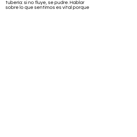
tubería: si no fluye, se pudre. Hablar 
sobre lo que sentimos es vital porque 
muchas personas pasan por lo mismo 
y no lo sabemos.
Entertainment
Ver todo
Entradas recientes