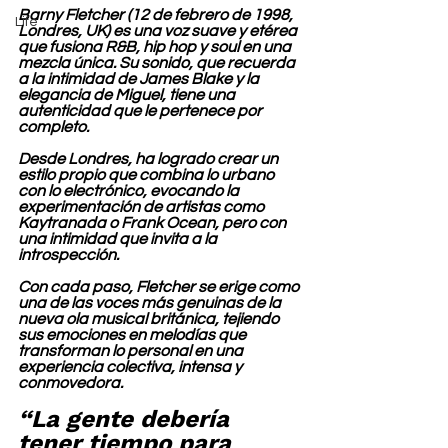
Barny Fletcher (12 de febrero de 1998, 
Life
Londres, UK) es una voz suave y etérea 
que fusiona R&B, hip hop y soul en una 
mezcla única. Su sonido, que recuerda 
a la intimidad de James Blake y la 
elegancia de Miguel, tiene una 
autenticidad que le pertenece por 
completo.
Desde Londres, ha logrado crear un 
estilo propio que combina lo urbano 
con lo electrónico, evocando la 
experimentación de artistas como 
Kaytranada o Frank Ocean, pero con 
una intimidad que invita a la 
introspección.
Con cada paso, Fletcher se erige como 
una de las voces más genuinas de la 
nueva ola musical británica, tejiendo 
sus emociones en melodías que 
transforman lo personal en una 
experiencia colectiva, intensa y 
conmovedora.
“La gente debería 
tener tiempo para 