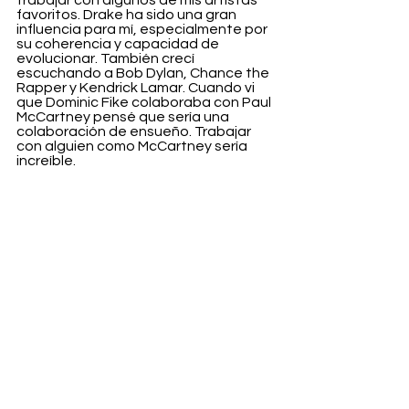
trabajar con algunos de mis artistas 
favoritos. Drake ha sido una gran 
influencia para mí, especialmente por 
su coherencia y capacidad de 
evolucionar. También crecí 
escuchando a Bob Dylan, Chance the 
Rapper y Kendrick Lamar. Cuando vi 
que Dominic Fike colaboraba con Paul 
McCartney pensé que sería una 
colaboración de ensueño. Trabajar 
con alguien como McCartney sería 
increíble.