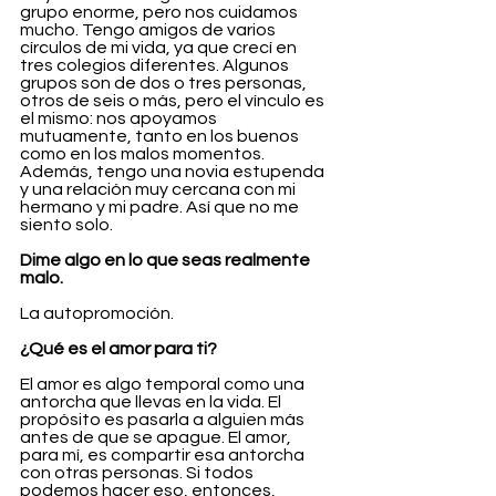
grupo enorme, pero nos cuidamos 
mucho. Tengo amigos de varios 
círculos de mi vida, ya que crecí en 
tres colegios diferentes. Algunos 
grupos son de dos o tres personas, 
otros de seis o más, pero el vínculo es 
el mismo: nos apoyamos 
mutuamente, tanto en los buenos 
como en los malos momentos. 
Además, tengo una novia estupenda 
y una relación muy cercana con mi 
hermano y mi padre. Así que no me 
siento solo.
Dime algo en lo que seas realmente 
malo.
La autopromoción.
¿Qué es el amor para ti?
El amor es algo temporal como una 
antorcha que llevas en la vida. El 
propósito es pasarla a alguien más 
antes de que se apague. El amor, 
para mí, es compartir esa antorcha 
con otras personas. Si todos 
podemos hacer eso, entonces, 