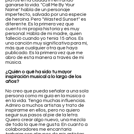
platos en la ciudad intentando 
ganarse la vida. "Call Me By Your 
Name" habla de un personaje 
imperfecto, salvado por una especie 
de heroína. Pero "Wasted Sunset" es 
diferente. Es la primera vez que 
cuento mi propia historia y es muy 
personal. Habla de mi madre, quien 
falleció cuando yo tenía 15 años. Es 
una canción muy significativa para mí, 
más que cualquier otra que haya 
publicado. Es la primera vez que me 
abro de esta manera a través de mi 
música.
¿Quién o qué ha sido tu mayor 
inspiración musical a lo largo de los 
años?
No creo que pueda señalar a una sola 
persona como mi guía en la música o 
en la vida. Tengo muchas influencias. 
Admiro a muchos artistas y trato de 
inspirarme en ellos, pero no quiero 
seguir sus pasos al pie de la letra. 
Quiero crear algo nuevo, una mezcla 
de todo lo que me gusta. En cuanto a 
colaboradores me encantaría 