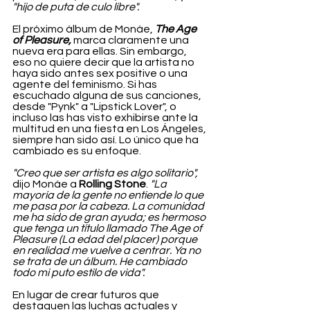
"hijo de puta de culo libre".
El próximo álbum de Monáe, 
The Age 
of Pleasure,
 marca claramente una 
nueva era para ellas. Sin embargo, 
eso no quiere decir que la artista no 
haya sido antes sex positive o una 
agente del feminismo. Si has 
escuchado alguna de sus canciones, 
desde "Pynk" a "Lipstick Lover", o 
incluso las has visto exhibirse ante la 
multitud en una fiesta en Los Ángeles, 
siempre han sido así. Lo único que ha 
cambiado es su enfoque.
"Creo que ser artista es algo solitario",
dijo Monáe a 
Rolling Stone
. 
"La 
mayoría de la gente no entiende lo que 
me pasa por la cabeza. La comunidad 
me ha sido de gran ayuda; es hermoso 
que tenga un título llamado The Age of 
Pleasure (La edad del placer) porque 
en realidad me vuelve a centrar. Ya no 
se trata de un álbum. He cambiado 
todo mi puto estilo de vida".
En lugar de crear futuros que 
destaquen las luchas actuales y 