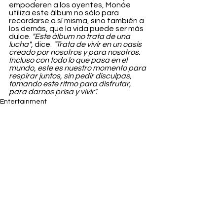
empoderen a los oyentes, Monáe 
utiliza este álbum no sólo para 
recordarse a sí misma, sino también a 
los demás, que la vida puede ser más 
dulce. 
"Este álbum no trata de una 
lucha"
, dice. 
"Trata de vivir en un oasis 
creado por nosotros y para nosotros. 
Incluso con todo lo que pasa en el 
mundo, este es nuestro momento para 
respirar juntos, sin pedir disculpas, 
tomando este ritmo para disfrutar, 
para darnos prisa y vivir".
Entertainment
Ver todo
Entradas recientes