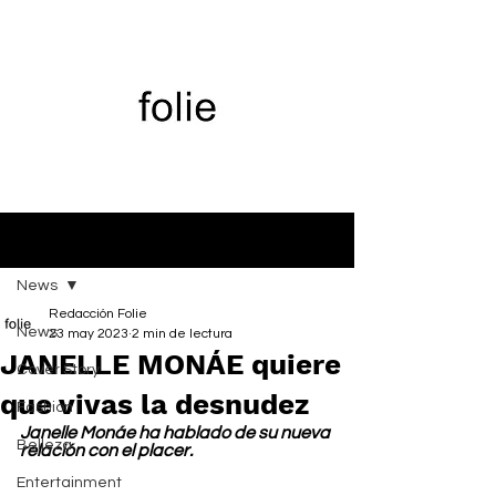
Entrada
News
Redacción Folie
News
23 may 2023
2 min de lectura
JANELLE MONÁE quiere
Cover Story
que vivas la desnudez
Fashion
Janelle Monáe ha hablado de su nueva 
Belleza
relación con el placer.
Entertainment