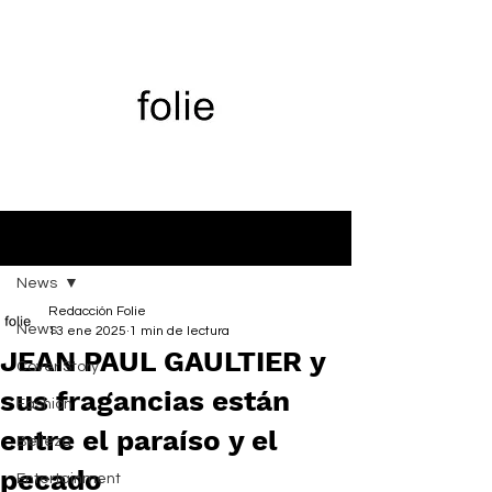
Entrada
News
Redacción Folie
News
13 ene 2025
1 min de lectura
JEAN PAUL GAULTIER y
Cover Story
sus fragancias están
Fashion
entre el paraíso y el
Belleza
pecado
Entertainment