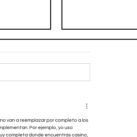
 x REEBOK
JJJJOUND x CROCS:
a carga
Booooom!!!!
 no van a reemplazar por completo a los 
omplementan. Por ejemplo, yo uso 
 muy completa donde encuentras casino, 