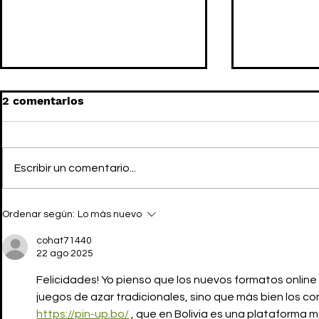
2 comentarios
Escribir un comentario...
JJJJOUND x A.P.C. SS24:
JJJJOUND
Ordenar según:
Lo más nuevo
Summer is so close!
vuelven a l
cohat71440
22 ago 2025
Felicidades! Yo pienso que los nuevos formatos online
juegos de azar tradicionales, sino que más bien los c
https://pin-up.bo/
 , que en Bolivia es una plataforma