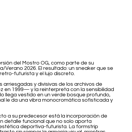
rsión del Mostro OG, como parte de su 
a/Verano 2026. El resultado: un sneaker que se 
tro-futurista y el lujo discreto.
 arriesgadas y divisivas de los archivos de 
en 1999— y la reinterpreta con la sensibilidad 
lo llega vestido en un verde bosque profundo, 
 le da una vibra monocromática sofisticada y 
o a su predecesor está la incorporación de 
n detalle funcional que no solo aporta 
stética deportiva-futurista. La formstrip 
raste sin romper la armonía visual, mientras 