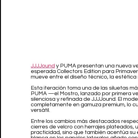
JJJJound
 y PUMA presentan una nueva ve
esperada Collectors Edition para Primaver
mueve entre el diseño técnico, la estética re
Esta iteración toma una de las siluetas más
PUMA —el Mostro, lanzado por primera vez 
silenciosa y refinada de JJJJound. El mode
completamente en gamuza premium, lo cual
versátil.
Entre los cambios más destacados respect
cierres de velcro con herrajes plateados, u
practicidad, sino que también acentúa su e
blanca en los paneles laterales añade cont