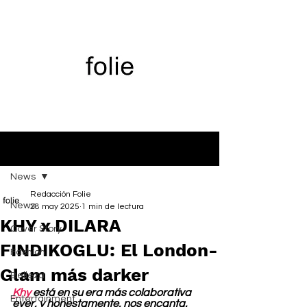
Entrada
News
Redacción Folie
News
28 may 2025
1 min de lectura
KHY x DILARA
Cover Story
FINDIKOGLU: El London-
Fashion
Glam más darker
Belleza
Khy
 está en su era más colaborativa 
Entertainment
ever, y honestamente, nos encanta. 