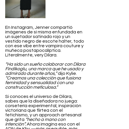
En Instagram, Jenner compartió 
imágenes de sí misma enfundada en 
un sujetador satinado rojo y un 
vestido negro de escote halter, todo 
con ese vibe entre vampira couture y 
muñeca postapocalíptica. 
Literalmente, very Dilara.
“Ha sido un sueño colaborar con Dilara 
Findikoglu, una marca que he usado y 
admirado durante años,”
 dijo Kylie. 
“Creamos una colección que fusiona 
feminidad y sensualidad con una 
construcción meticulosa.”
Si conoces el universo de Dilara, 
sabes que la diseñadora no juega: 
corsetería experimental, inspiración 
victoriana que flirtea con el 
fetichismo, y un approach artesanal 
que grita 
“hecho a mano con 
intención”. 
Ahora imagina eso con el 
ADN de Khy —más asequible, más 