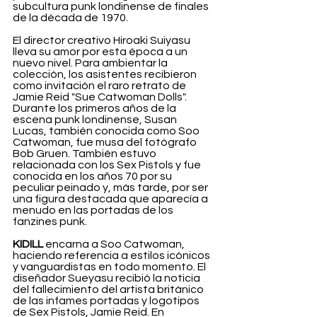
subcultura punk londinense de finales 
de la década de 1970.
El director creativo Hiroaki Suiyasu 
lleva su amor por esta época a un 
nuevo nivel. Para ambientar la 
colección, los asistentes recibieron 
como invitación el raro retrato de 
Jamie Reid "Sue Catwoman Dolls". 
Durante los primeros años de la 
escena punk londinense, Susan 
Lucas, también conocida como Soo 
Catwoman, fue musa del fotógrafo 
Bob Gruen. También estuvo 
relacionada con los Sex Pistols y fue 
conocida en los años 70 por su 
peculiar peinado y, más tarde, por ser 
una figura destacada que aparecía a 
menudo en las portadas de los 
fanzines punk.
KIDILL 
encarna a Soo Catwoman, 
haciendo referencia a estilos icónicos 
y vanguardistas en todo momento. El 
diseñador Sueyasu recibió la noticia 
del fallecimiento del artista británico 
de las infames portadas y logotipos 
de Sex Pistols, Jamie Reid. En 