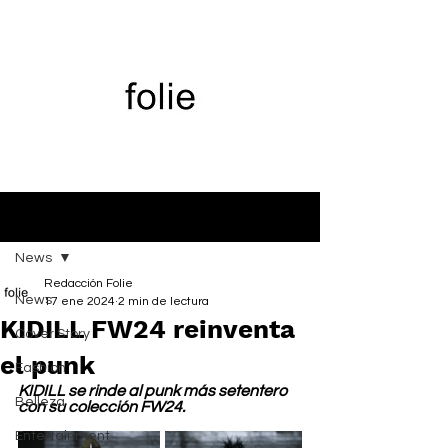
Entrada
News
Redacción Folie
News
17 ene 2024
2 min de lectura
KIDILL FW24 reinventa
Cover Story
el punk
Fashion
KIDILL se rinde al punk más setentero 
Belleza
con su colección FW24.
Entertainment