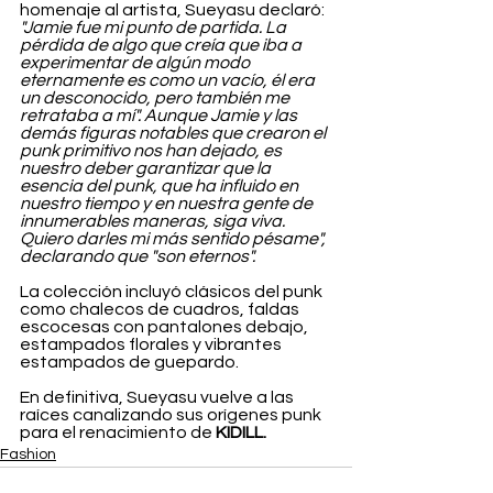
homenaje al artista, Sueyasu declaró: 
"Jamie fue mi punto de partida. La 
pérdida de algo que creía que iba a 
experimentar de algún modo 
eternamente es como un vacío, él era 
un desconocido, pero también me 
retrataba a mí". Aunque Jamie y las 
demás figuras notables que crearon el 
punk primitivo nos han dejado, es 
nuestro deber garantizar que la 
esencia del punk, que ha influido en 
nuestro tiempo y en nuestra gente de 
innumerables maneras, siga viva. 
Quiero darles mi más sentido pésame", 
declarando que "son eternos".
La colección incluyó clásicos del punk 
como chalecos de cuadros, faldas 
escocesas con pantalones debajo, 
estampados florales y vibrantes 
estampados de guepardo.
En definitiva, Sueyasu vuelve a las 
raíces canalizando sus orígenes punk 
para el renacimiento de 
KIDILL.
Fashion