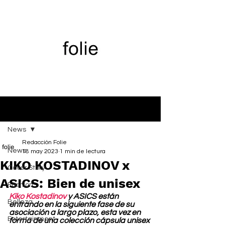
Entrada
News
Redacción Folie
News
18 may 2023
1 min de lectura
KIKO KOSTADINOV x
Cover Story
ASICS: Bien de unisex
Fashion
Kiko Kostadinov
 y ASICS están 
Belleza
entrando en la siguiente fase de su 
asociación a largo plazo, esta vez en 
Entertainment
forma de una colección cápsula unisex 