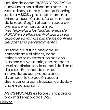
Bautizada como 
"ASICS NOVALIS",
 la 
nueva línea será diseñada por Kiko 
Kostadinov, Laura y Deanna Fanning 
junto a 
ASICS
 y pretende marcar la 
primera incursión del dúo en el mundo 
de la ropa. Según el comunicado de 
prensa de la marca, la línea 
"reinterpretará los fundamentos de 
ASICS" y su ethos central, para crear 
algo que vaya más allá de los confines 
del atletismo y el rendimiento”.
Basada en la funcionalidad, la 
comodidad y el placer, cada 
colección reinventará los básicos 
clásicos del vestuario, centrándose 
en el rendimiento y la comodidad en el 
día a día. Fusionando cortes 
innovadores con proporciones 
divertidas, la colección busca 
destacar una construcción cuidada y 
una elegancia sutil.
ASICS NOVALIS está previsto para la 
próxima temporada FW23. 
Fashion