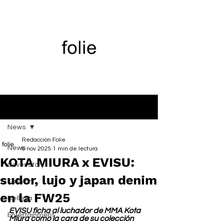
Entrada
News
Redacción Folie
News
6 nov 2025
1 min de lectura
KOTA MIURA x EVISU:
Cover Story
sudor, lujo y japan denim
Fashion
en la FW25
Belleza
EVISU ficha al luchador de MMA Kota 
Entertainment
Miura como la cara de su colección 