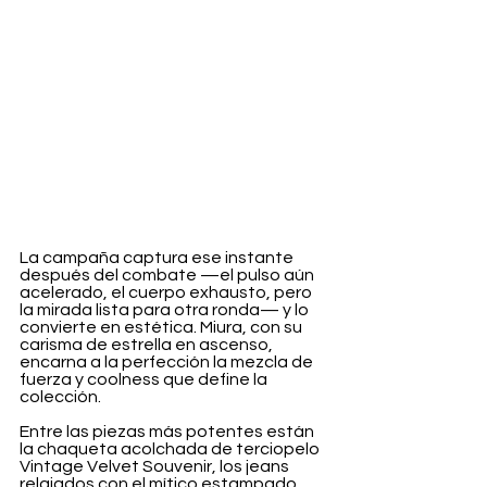
La campaña captura ese instante 
después del combate —el pulso aún 
acelerado, el cuerpo exhausto, pero 
la mirada lista para otra ronda— y lo 
convierte en estética. Miura, con su 
carisma de estrella en ascenso, 
encarna a la perfección la mezcla de 
fuerza y coolness que define la 
colección.
Entre las piezas más potentes están 
la chaqueta acolchada de terciopelo 
Vintage Velvet Souvenir, los jeans 
relajados con el mítico estampado 