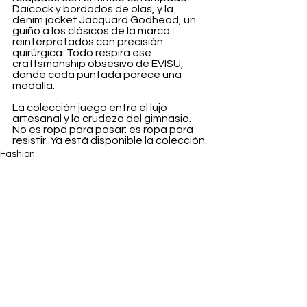
Daicock y bordados de olas, y la 
denim jacket Jacquard Godhead, un 
guiño a los clásicos de la marca 
reinterpretados con precisión 
quirúrgica. Todo respira ese 
craftsmanship obsesivo de EVISU, 
donde cada puntada parece una 
medalla.
La colección juega entre el lujo 
artesanal y la crudeza del gimnasio. 
No es ropa para posar: es ropa para 
resistir. Ya está disponible la colección.
Fashion
Ver todo
Entradas recientes