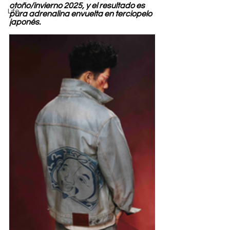
otoño/invierno 2025, y el resultado es 
Life
pura adrenalina envuelta en terciopelo 
japonés.