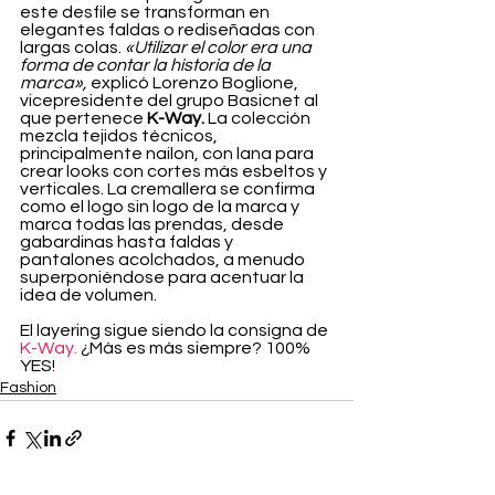
este desfile se transforman en 
elegantes faldas o rediseñadas con 
largas colas. 
«Utilizar el color era una 
forma de contar la historia de la 
marca»,
 explicó Lorenzo Boglione, 
vicepresidente del grupo Basicnet al 
que pertenece 
K-Way. 
La colección 
mezcla tejidos técnicos, 
principalmente nailon, con lana para 
crear looks con cortes más esbeltos y 
verticales. La cremallera se confirma 
como el logo sin logo de la marca y 
marca todas las prendas, desde 
gabardinas hasta faldas y 
pantalones acolchados, a menudo 
superponiéndose para acentuar la 
idea de volumen.
El layering sigue siendo la consigna de 
K-Way
.
 ¿Más es más siempre? 100% 
YES!
Fashion