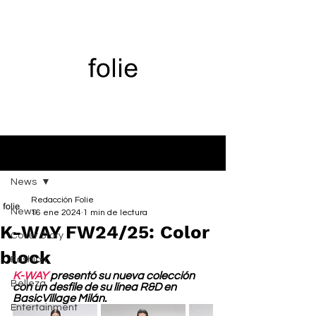
Entrada
News
Redacción Folie
News
16 ene 2024
1 min de lectura
K-WAY FW24/25: Color
Cover Story
block
Fashion
K-WAY
 presentó su nueva colección 
Belleza
con un desfile de su línea R&D en 
BasicVillage Milán. 
Entertainment