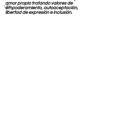
amor propio tratando valores de 
Life
empoderamiento, autoaceptación, 
libertad de expresión e inclusión.