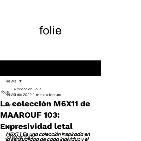
Entrada
News
Redacción Folie
News
2 dic 2022
1 min de lectura
La colección M6X11 de
Cover Story
MAAROUF 103:
Fashion
Expresividad letal
Belleza
M6X11 Es una colección inspirada en 
Entertainment
la sensualidad de cada individuo y el 